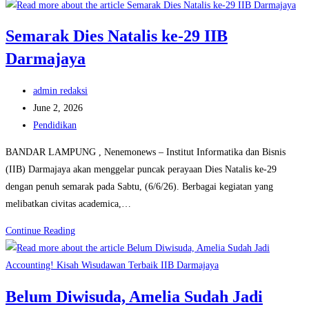
Nusa
Indah
Semarak Dies Natalis ke-29 IIB
Bersama
Darmajaya
Yayasan
Mangkubumi
Post
Putra
admin redaksi
author:
Post
Lampung
June 2, 2026
published:
Post
Berhasil
Pendidikan
category:
Luluskan
BANDAR LAMPUNG , Nenemonews – Institut Informatika dan Bisnis
Peserta
(IIB) Darmajaya akan menggelar puncak perayaan Dies Natalis ke-29
Didik
dengan penuh semarak pada Sabtu, (6/6/26). Berbagai kegiatan yang
melibatkan civitas academica,…
Semarak
Continue Reading
Dies
Natalis
ke-
Belum Diwisuda, Amelia Sudah Jadi
29