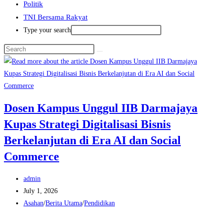
Politik
TNI Bersama Rakyat
Type your search
Dosen Kampus Unggul IIB Darmajaya
Kupas Strategi Digitalisasi Bisnis
Berkelanjutan di Era AI dan Social
Commerce
Post
admin
author:
Post
July 1, 2026
published:
Post
Asahan
/
Berita Utama
/
Pendidikan
category: