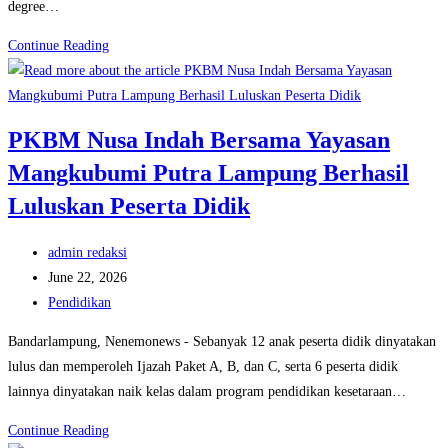
degree…
Alumni
Continue Reading
Manajemen
IIB
Darmajaya
PKBM Nusa Indah Bersama Yayasan
Lolos
Mangkubumi Putra Lampung Berhasil
Beasiswa
Penuh
Luluskan Peserta Didik
ke
Delhi
Post
admin redaksi
Technological
author:
Post
June 22, 2026
University
published:
Post
Pendidikan
category:
Bandarlampung, Nenemonews - Sebanyak 12 anak peserta didik dinyatakan
lulus dan memperoleh Ijazah Paket A, B, dan C, serta 6 peserta didik
lainnya dinyatakan naik kelas dalam program pendidikan kesetaraan…
PKBM
Continue Reading