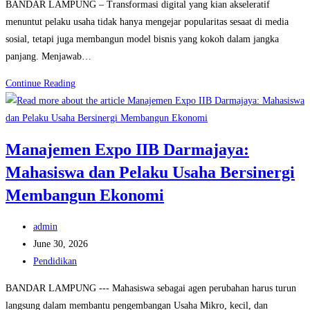
BANDAR LAMPUNG – Transformasi digital yang kian akseleratif
menuntut pelaku usaha tidak hanya mengejar popularitas sesaat di media
sosial, tetapi juga membangun model bisnis yang kokoh dalam jangka
panjang. Menjawab…
Dosen
Continue Reading
Kampus
Unggul
IIB
Manajemen Expo IIB Darmajaya:
Darmajaya
Mahasiswa dan Pelaku Usaha Bersinergi
Kupas
Strategi
Membangun Ekonomi
Digitalisasi
Bisnis
Post
admin
Berkelanjutan
author:
Post
June 30, 2026
di
published:
Post
Pendidikan
Era
category:
BANDAR LAMPUNG --- Mahasiswa sebagai agen perubahan harus turun
AI
langsung dalam membantu pengembangan Usaha Mikro, kecil, dan
dan