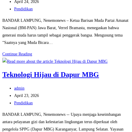
author:
Post
April 24, 2026
Unggul
published:
Post
Pendidikan
category:
BANDAR LAMPUNG, Nenemonews – Ketua Barisan Muda Partai Amanat
Nasional (BM-PAN) Jawa Barat, Verrel Bramasta, menegaskan bahwa
generasi muda harus tampil sebagai penggerak bangsa. Mengusung tema
“Saatnya yang Muda Bicara…
Suara
Continue Reading
Anak
Muda
Teknologi Hijau di Dapur MBG
Bergema
di
Post
admin
IIB
author:
Post
April 23, 2026
Darmajaya,
published:
Post
Pendidikan
Verrel
category:
Minta
BANDAR LAMPUNG, Nenemonews -- Upaya menjaga keseimbangan
Bijak
antara pelayanan gizi dan kelestarian lingkungan terus diperkuat oleh
Bermedia
pengelola SPPG (Dapur MBG) Karanganyar, Lampung Selatan. Yayasan