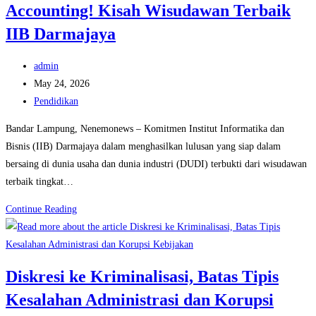
Accounting! Kisah Wisudawan Terbaik
IIB
Darmajaya
IIB Darmajaya
Post
admin
author:
Post
May 24, 2026
published:
Post
Pendidikan
category:
Bandar Lampung, Nenemonews – Komitmen Institut Informatika dan
Bisnis (IIB) Darmajaya dalam menghasilkan lulusan yang siap dalam
bersaing di dunia usaha dan dunia industri (DUDI) terbukti dari wisudawan
terbaik tingkat…
Belum
Continue Reading
Diwisuda,
Amelia
Sudah
Diskresi ke Kriminalisasi, Batas Tipis
Jadi
Kesalahan Administrasi dan Korupsi
Accounting!
Kisah