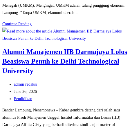
Menegah (UMKM). Mengingat, UMKM adalah tulang punggung ekonomi
Social
Lampung. “Tanpa UMKM, ekonomi daerah…
Commerce
Manajemen
Continue Reading
Expo
IIB
Darmajaya:
Alumni Manajemen IIB Darmajaya Lolos
Mahasiswa
Beasiswa Penuh ke Delhi Technological
dan
Pelaku
University
Usaha
Bersinergi
Post
admin redaksi
Membangun
author:
Post
June 26, 2026
Ekonomi
published:
Post
Pendidikan
category:
Bandar Lampung, Nenemonews – Kabar gembira datang dari salah satu
alumnus Prodi Manajemen Unggul Institut Informatika dan Bisnis (IIB)
Darmajaya Alfitta Gisty yang berhasil diterima studi lanjut master of