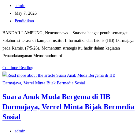
Korupsi
Post
admin
Kebijakan
author:
Post
May 7, 2026
published:
Post
Pendidikan
category:
BANDAR LAMPUNG, Nenemonews – Suasana hangat penuh semangat
kolaborasi terasa di kampus Institut Informatika dan Bisnis (IIB) Darmajaya
pada Kamis, (7/5/26). Momentum strategis itu hadir dalam kegiatan
Penandatanganan Memorandum of…
UMDP
Continue Reading
Belajar
ke
IIB
Suara Anak Muda Bergema di IIB
Darmajaya,
Darmajaya, Verrel Minta Bijak Bermedia
Kampus
dengan
Sosial
Empat
Prodi
Post
admin
Akreditasi