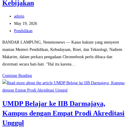
Kebijakan
Wisudawan
Terbaik
Post
admin
IIB
author:
Post
May 19, 2026
Darmajaya
published:
Post
Pendidikan
category:
BANDAR LAMPUNG, Nenemonews — Kasus hukum yang menyeret
mantan Menteri Pendidikan, Kebudayaan, Riset, dan Teknologi, Nadiem
Makarim, dalam perkara pengadaan Chromebook perlu dibaca dan
dicermati secara hati-hati. “Hal itu karena…
Diskresi
Continue Reading
ke
Kriminalisasi,
Batas
UMDP Belajar ke IIB Darmajaya,
Tipis
Kampus dengan Empat Prodi Akreditasi
Kesalahan
Administrasi
Unggul
dan