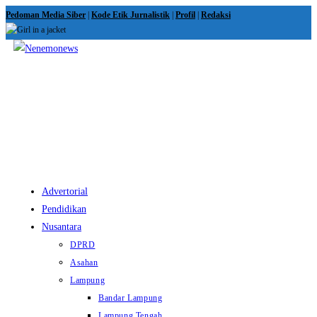
Skip
Pedoman Media Siber
|
Kode Etik Jurnalistik
|
Profil
|
Redaksi
to
content
View
website
Menu
Advertorial
Pendidikan
Nusantara
DPRD
Asahan
Lampung
Bandar Lampung
Lampung Tengah