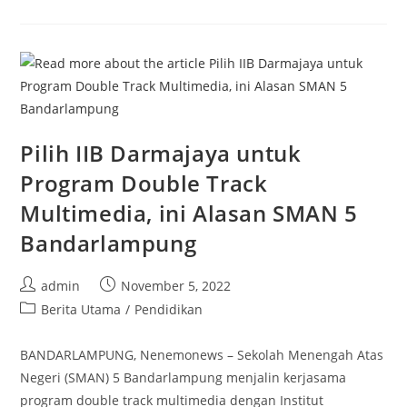
Penyusunan
Kurikulum
Berbasis
OBE,
Lulusan
Prodi
Manajemen
IIB
Darmajaya
Siap
Go
International
Pilih IIB Darmajaya untuk
Program Double Track
Multimedia, ini Alasan SMAN 5
Bandarlampung
Post
Post
admin
November 5, 2022
author:
published:
Post
Berita Utama
/
Pendidikan
category:
BANDARLAMPUNG, Nenemonews – Sekolah Menengah Atas
Negeri (SMAN) 5 Bandarlampung menjalin kerjasama
program double track multimedia dengan Institut