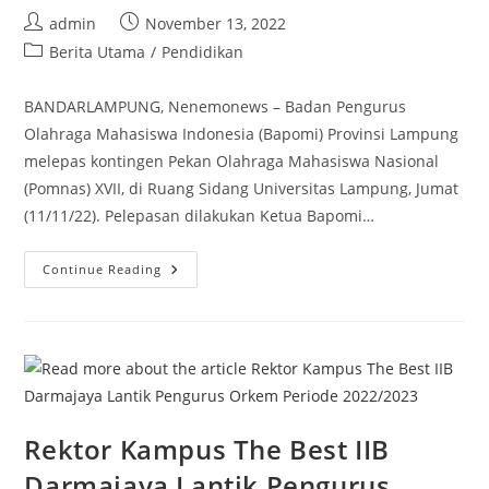
Post
Post
admin
November 13, 2022
author:
published:
Post
Berita Utama
/
Pendidikan
category:
BANDARLAMPUNG, Nenemonews – Badan Pengurus
Olahraga Mahasiswa Indonesia (Bapomi) Provinsi Lampung
melepas kontingen Pekan Olahraga Mahasiswa Nasional
(Pomnas) XVII, di Ruang Sidang Universitas Lampung, Jumat
(11/11/22). Pelepasan dilakukan Ketua Bapomi…
Wakil
Continue Reading
Rektor
3
IIB
Darmajaya
Pimpin
Kontingen
Pomnas
Lampung
Ke
Padang
Rektor Kampus The Best IIB
Darmajaya Lantik Pengurus