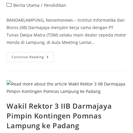
author:
published:
Post
Berita Utama
/
Pendidikan
category:
BANDARLAMPUNG, Nenemonews – Institut Informatika dan
Bisnis (IIB) Darmajaya menjalin kerja sama dengan PT
Tunas Dwipa Matra (TDM) selaku main dealer sepeda motor
Honda di Lampung, di Aula Meeting Lantai…
Mahasiswa
Continue Reading
Presentasi
Hasil
Magang,
IIB
Darmajaya-
PT
TDM
Kerja
Sama
Program
MBKM
Wakil Rektor 3 IIB Darmajaya
Pimpin Kontingen Pomnas
Lampung ke Padang