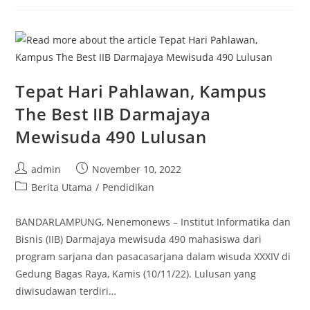
IIB
Darmajaya
Bertabur
Beasiswa,
Ini
Pesan
Kepala
LLDikti
Wilayah
Tepat Hari Pahlawan, Kampus
II
Palembang
The Best IIB Darmajaya
Mewisuda 490 Lulusan
Post
Post
admin
November 10, 2022
author:
published:
Post
Berita Utama
/
Pendidikan
category:
BANDARLAMPUNG, Nenemonews – Institut Informatika dan
Bisnis (IIB) Darmajaya mewisuda 490 mahasiswa dari
program sarjana dan pasacasarjana dalam wisuda XXXIV di
Gedung Bagas Raya, Kamis (10/11/22). Lulusan yang
diwisudawan terdiri…