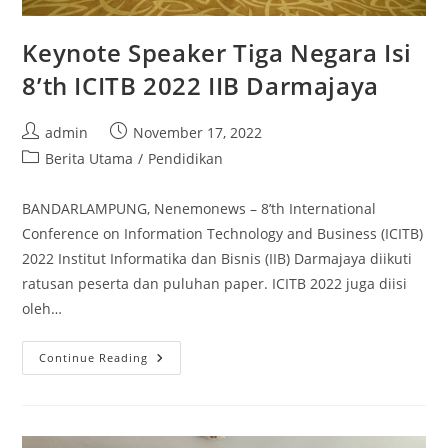
Keynote Speaker Tiga Negara Isi
8’th ICITB 2022 IIB Darmajaya
Post
Post
admin
November 17, 2022
author:
published:
Post
Berita Utama
/
Pendidikan
category:
BANDARLAMPUNG, Nenemonews – 8’th International
Conference on Information Technology and Business (ICITB)
2022 Institut Informatika dan Bisnis (IIB) Darmajaya diikuti
ratusan peserta dan puluhan paper. ICITB 2022 juga diisi
oleh…
Keynote
Continue Reading
Speaker
Tiga
Negara
Isi
8’th
ICITB