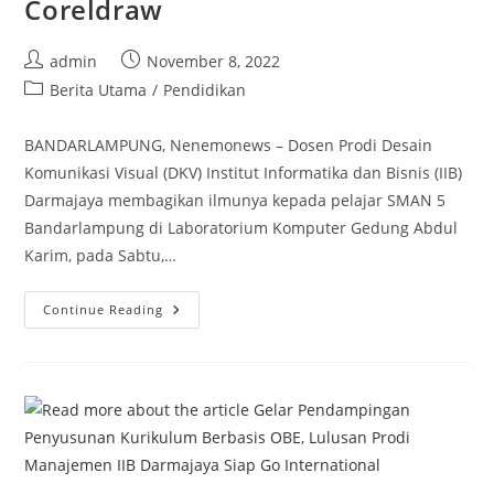
Coreldraw
Post
Post
admin
November 8, 2022
author:
published:
Post
Berita Utama
/
Pendidikan
category:
BANDARLAMPUNG, Nenemonews – Dosen Prodi Desain
Komunikasi Visual (DKV) Institut Informatika dan Bisnis (IIB)
Darmajaya membagikan ilmunya kepada pelajar SMAN 5
Bandarlampung di Laboratorium Komputer Gedung Abdul
Karim, pada Sabtu,…
Implementasi
Continue Reading
Program
Double
Track
Multimedia,
Dosen
Prodi
DKV
Darmajaya
Ajari
Siswa
SMAN