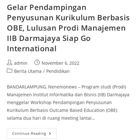
5
Bandarlampung
Gelar Pendampingan
Coreldraw
Penyusunan Kurikulum Berbasis
OBE, Lulusan Prodi Manajemen
IIB Darmajaya Siap Go
International
Post
Post
admin
November 6, 2022
author:
published:
Post
Berita Utama
/
Pendidikan
category:
BANDARLAMPUNG, Nenemonews – Program studi (Prodi)
Manajemen Institut Informatika dan Bisnis (IIB) Darmajaya
menggelar Workshop Pendampingan Penyusunan
Kurikulum Berbasis Outcame Based Education (OBE)
selama dua hari di ruang meeting lantai…
Gelar
Continue Reading
Pendampingan