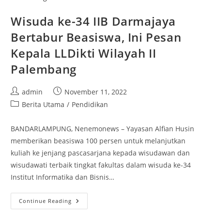
Wisuda ke-34 IIB Darmajaya
Bertabur Beasiswa, Ini Pesan
Kepala LLDikti Wilayah II
Palembang
Post
Post
admin
November 11, 2022
author:
published:
Post
Berita Utama
/
Pendidikan
category:
BANDARLAMPUNG, Nenemonews – Yayasan Alfian Husin
memberikan beasiswa 100 persen untuk melanjutkan
kuliah ke jenjang pascasarjana kepada wisudawan dan
wisudawati terbaik tingkat fakultas dalam wisuda ke-34
Institut Informatika dan Bisnis…
Wisuda
Continue Reading
Ke-
34