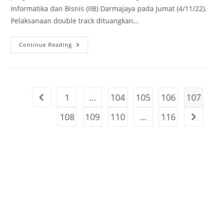
Informatika dan Bisnis (IIB) Darmajaya pada Jumat (4/11/22).
Pelaksanaan double track dituangkan…
Pilih
Continue Reading
IIB
Darmajaya
Untuk
Program
Double
Track
Multimedia,
1
…
104
105
106
107
Go to the previous page
Ini
Alasan
SMAN
108
109
110
…
116
Go to t
5
Bandarlampung