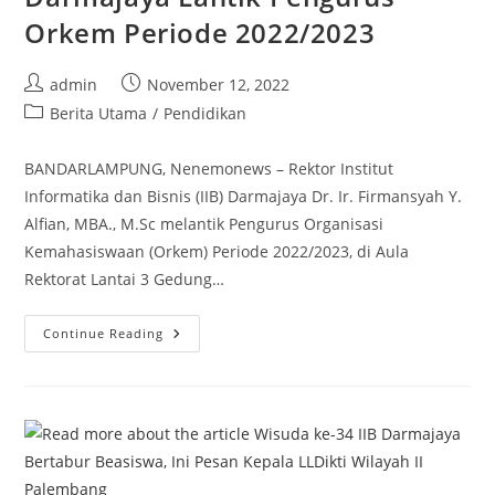
Orkem Periode 2022/2023
Post
Post
admin
November 12, 2022
author:
published:
Post
Berita Utama
/
Pendidikan
category:
BANDARLAMPUNG, Nenemonews – Rektor Institut
Informatika dan Bisnis (IIB) Darmajaya Dr. Ir. Firmansyah Y.
Alfian, MBA., M.Sc melantik Pengurus Organisasi
Kemahasiswaan (Orkem) Periode 2022/2023, di Aula
Rektorat Lantai 3 Gedung…
Rektor
Continue Reading
Kampus
The
Best
IIB
Darmajaya
Lantik
Pengurus
Orkem
Periode
2022/2023