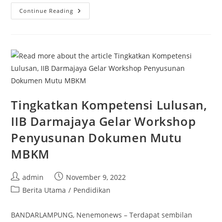
Tepat
Continue Reading
Hari
Pahlawan,
Kampus
The
Best
IIB
Darmajaya
Mewisuda
490
Lulusan
Tingkatkan Kompetensi Lulusan,
IIB Darmajaya Gelar Workshop
Penyusunan Dokumen Mutu
MBKM
Post
Post
admin
November 9, 2022
author:
published:
Post
Berita Utama
/
Pendidikan
category:
BANDARLAMPUNG, Nenemonews – Terdapat sembilan