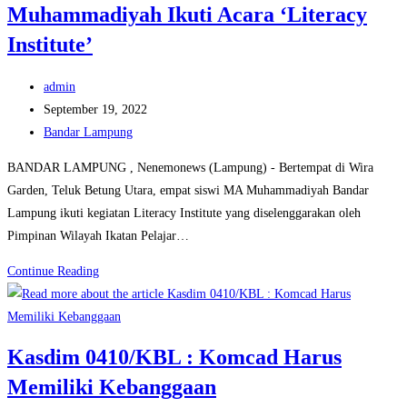
Muhammadiyah Ikuti Acara ‘Literacy
Pesta
Demokrasi
Institute’
2024
Post
admin
author:
Post
September 19, 2022
published:
Post
Bandar Lampung
category:
BANDAR LAMPUNG , Nenemonews (Lampung) - Bertempat di Wira
Garden, Teluk Betung Utara, empat siswi MA Muhammadiyah Bandar
Lampung ikuti kegiatan Literacy Institute yang diselenggarakan oleh
Pimpinan Wilayah Ikatan Pelajar…
Budayakan
Continue Reading
Literasi,
4
Siswi
Kasdim 0410/KBL : Komcad Harus
MA
Memiliki Kebanggaan
Muhammadiyah
Ikuti