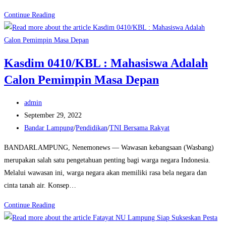
Kodim
Continue Reading
Bojonegoro
Ziarah
ke
Kasdim 0410/KBL : Mahasiswa Adalah
Makam
Calon Pemimpin Masa Depan
Pahlawan
Post
admin
author:
Post
September 29, 2022
published:
Post
Bandar Lampung
/
Pendidikan
/
TNI Bersama Rakyat
category:
BANDARLAMPUNG, Nenemonews — Wawasan kebangsaan (Wasbang)
merupakan salah satu pengetahuan penting bagi warga negara Indonesia.
Melalui wawasan ini, warga negara akan memiliki rasa bela negara dan
cinta tanah air. Konsep…
Kasdim
Continue Reading
0410/KBL