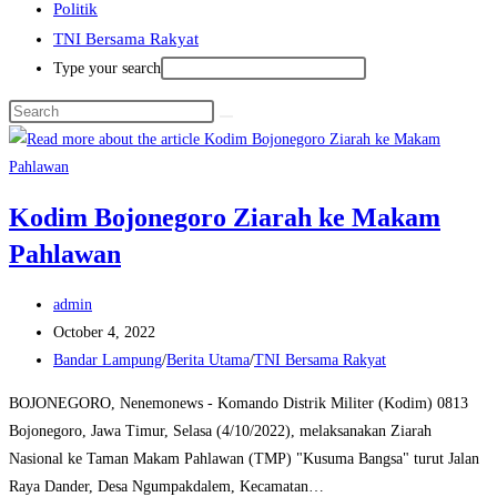
Politik
TNI Bersama Rakyat
Type your search
Kodim Bojonegoro Ziarah ke Makam
Pahlawan
Post
admin
author:
Post
October 4, 2022
published:
Post
Bandar Lampung
/
Berita Utama
/
TNI Bersama Rakyat
category:
BOJONEGORO, Nenemonews - Komando Distrik Militer (Kodim) 0813
Bojonegoro, Jawa Timur, Selasa (4/10/2022), melaksanakan Ziarah
Nasional ke Taman Makam Pahlawan (TMP) "Kusuma Bangsa" turut Jalan
Raya Dander, Desa Ngumpakdalem, Kecamatan…