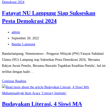
:
Mahasiswa
Fatayat NU Lampung Siap Sukseskan
Adalah
Pesta Demokrasi 2024
Calon
Pemimpin
Post
Masa
admin
author:
Post
Depan
September 20, 2022
published:
Post
Bandar Lampung
category:
Bandarlampung, Nenemonews - Pengurus Wilayah (PW) Fatayat Nahdatul
Ulama (NU) Lampung siap Sukseskan Pesta Demokrasi 2024, 'Bersama
Rakyat Awasi Pemilu, Bersama Bawaslu Tegakkan Keadilan Pemilu', hal ini
terlihat dengan hadir…
Fatayat
Continue Reading
NU
Lampung
Siap
Budayakan Literasi, 4 Siswi MA
Sukseskan