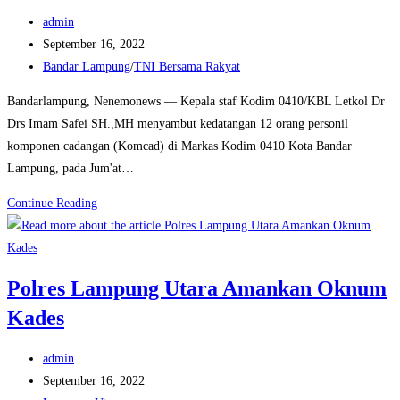
Post
Acara
admin
author:
Post
‘Literacy
September 16, 2022
published:
Post
Institute’
Bandar Lampung
/
TNI Bersama Rakyat
category:
Bandarlampung, Nenemonews — Kepala staf Kodim 0410/KBL Letkol Dr
Drs Imam Safei SH.,MH menyambut kedatangan 12 orang personil
komponen cadangan (Komcad) di Markas Kodim 0410 Kota Bandar
Lampung, pada Jum'at…
Kasdim
Continue Reading
0410/KBL
:
Komcad
Polres Lampung Utara Amankan Oknum
Harus
Kades
Memiliki
Kebanggaan
Post
admin
author:
Post
September 16, 2022