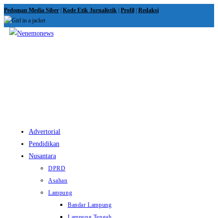
Skip
Pedoman Media Siber
|
Kode Etik Jurnalistik
|
Profil
|
Redaksi
to
content
View
website
Menu
Advertorial
Pendidikan
Nusantara
DPRD
Asahan
Lampung
Bandar Lampung
Lampung Tengah