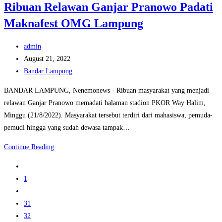
Ribuan Relawan Ganjar Pranowo Padati
Hadiri
Maknafest OMG Lampung
Pelantikan
Pengurus
Post
Daerah
admin
author:
Post
KAMMI
August 21, 2022
published:
Post
terpilih
Bandar Lampung
category:
Periode
BANDAR LAMPUNG, Nenemonews - Ribuan masyarakat yang menjadi
2022-
relawan Ganjar Pranowo memadati halaman stadion PKOR Way Halim,
2023
Minggu (21/8/2022). Masyarakat tersebut terdiri dari mahasiswa, pemuda-
pemudi hingga yang sudah dewasa tampak…
Ribuan
Continue Reading
Relawan
Go
Ganjar
to
1
Pranowo
the
…
Padati
previous
31
Maknafest
page
32
OMG