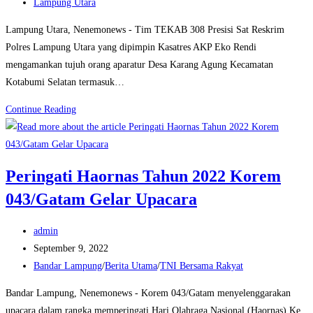
published:
Post
Lampung Utara
category:
Lampung Utara, Nenemonews - Tim TEKAB 308 Presisi Sat Reskrim
Polres Lampung Utara yang dipimpin Kasatres AKP Eko Rendi
mengamankan tujuh orang aparatur Desa Karang Agung Kecamatan
Kotabumi Selatan termasuk…
Polres
Continue Reading
Lampung
Utara
Amankan
Peringati Haornas Tahun 2022 Korem
Oknum
043/Gatam Gelar Upacara
Kades
Post
admin
author:
Post
September 9, 2022
published:
Post
Bandar Lampung
/
Berita Utama
/
TNI Bersama Rakyat
category:
Bandar Lampung, Nenemonews - Korem 043/Gatam menyelenggarakan
upacara dalam rangka memperingati Hari Olahraga Nasional (Haornas) Ke