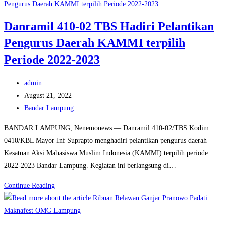
Camat
Abung
Danramil 410-02 TBS Hadiri Pelantikan
Surakarta
Pengurus Daerah KAMMI terpilih
Periode 2022-2023
Post
admin
author:
Post
August 21, 2022
published:
Post
Bandar Lampung
category:
BANDAR LAMPUNG, Nenemonews — Danramil 410-02/TBS Kodim
0410/KBL Mayor Inf Suprapto menghadiri pelantikan pengurus daerah
Kesatuan Aksi Mahasiswa Muslim Indonesia (KAMMI) terpilih periode
2022-2023 Bandar Lampung. Kegiatan ini berlangsung di…
Danramil
Continue Reading
410-
02
TBS