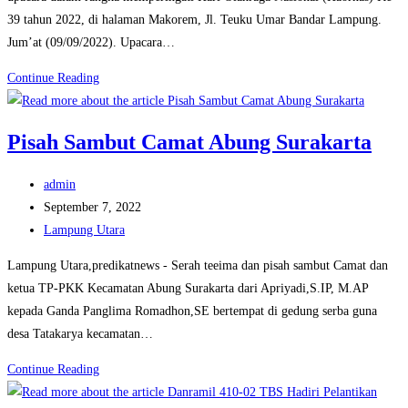
39 tahun 2022, di halaman Makorem, Jl. Teuku Umar Bandar Lampung.
Jum’at (09/09/2022). Upacara…
Peringati
Continue Reading
Haornas
Tahun
Pisah Sambut Camat Abung Surakarta
2022
Korem
Post
admin
043/Gatam
author:
Post
September 7, 2022
Gelar
published:
Post
Lampung Utara
Upacara
category:
Lampung Utara,predikatnews - Serah teeima dan pisah sambut Camat dan
ketua TP-PKK Kecamatan Abung Surakarta dari Apriyadi,S.IP, M.AP
kepada Ganda Panglima Romadhon,SE bertempat di gedung serba guna
desa Tatakarya kecamatan…
Pisah
Continue Reading
Sambut