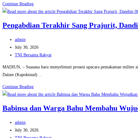
Demi
Continue Reading
Sejak
Anak
Dini
Cucu,
Pengabdian Terakhir Sang Prajurit, Dan
Mbah
Kabul
Post
admin
yang
author:
Post
July 30, 2026
Berusia
published:
Post
TNI Bersama Rakyat
74
category:
Tahun
MADIUN, – Suasana haru menyelimuti prosesi upacara pemakaman militer a
Ikut
Dalam (Kapoktuud)…
Bangun
Pengabdian
Continue Reading
Jembatan
Terakhir
Garuda
Sang
Babinsa dan Warga Bahu Membahu Wujud
Prajurit,
Dandim
Post
admin
0803/Madiun
author:
Post
July 30, 2026
Pimpin
published:
Post
TNI Bersama Rakyat