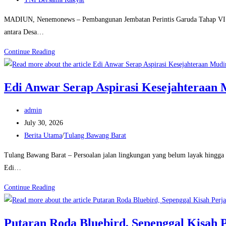
Upacara
category:
Pemakaman
MADIUN, Nenemonews – Pembangunan Jembatan Perintis Garuda Tahap VI di
Peltu
antara Desa…
Agus
Babinsa
Continue Reading
Priyanto
dan
Warga
Edi Anwar Serap Aspirasi Kesejahteraan 
Bahu
Membahu
Post
admin
Wujudkan
author:
Post
July 30, 2026
Akses
published:
Post
Berita Utama
/
Tulang Bawang Barat
Penghubung
category:
di
Tulang Bawang Barat – Persoalan jalan lingkungan yang belum layak hingga
Perbatasan
Edi…
Edi
Continue Reading
Anwar
Serap
Putaran Roda Bluebird, Sepenggal Kisah 
Aspirasi