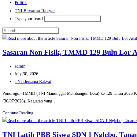
Politik
TNI Bersama Rakyat
Type your search
Sasaran Non Fisik, TMMD 129 Bulu Lor 
Post
admin
author:
Post
July 30, 2026
published:
Post
TNI Bersama Rakyat
category:
Ponorogo,-TMMD (TNI Manunggal Membangun Desa) ke 129 tahun 2026 Kodi
(30/07/2026). Kegiatan yang…
Sasaran
Continue Reading
Non
Fisik,
TNI Latih PBB Siswa SDN 1 Nglebo, Tanam
TMMD