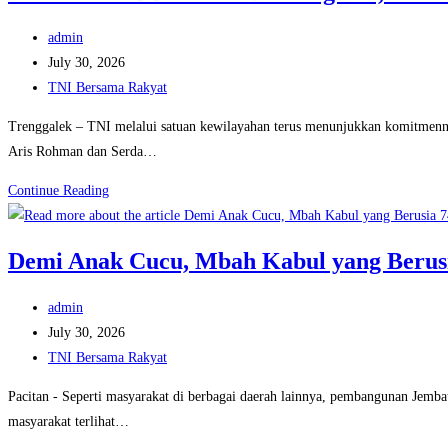
129
Post
admin
Bulu
author:
Post
July 30, 2026
Lor
published:
Post
TNI Bersama Rakyat
Adakan
category:
Penyuluhan
Trenggalek – TNI melalui satuan kewilayahan terus menunjukkan komitmenny
Narkoba
Aris Rohman dan Serda…
kepada
TNI
Continue Reading
Masyarakat
Latih
PBB
Demi Anak Cucu, Mbah Kabul yang Berus
Siswa
SDN
Post
admin
1
author:
Post
July 30, 2026
Nglebo,
published:
Post
TNI Bersama Rakyat
Tanamkan
category:
Disiplin
Pacitan - Seperti masyarakat di berbagai daerah lainnya, pembangunan Jem
dan
masyarakat terlihat…
Karakter