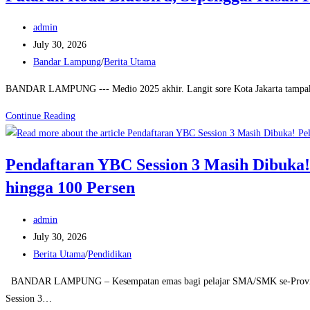
Kesejahteraan
Post
admin
Mudin
author:
Post
July 30, 2026
di
published:
Post
Bandar Lampung
/
Berita Utama
Daya
category:
Sakti
BANDAR LAMPUNG --- Medio 2025 akhir. Langit sore Kota Jakarta tampak m
Putaran
Continue Reading
Roda
Bluebird,
Pendaftaran YBC Session 3 Masih Dibuka
Sepenggal
hingga 100 Persen
Kisah
Perjalanan
Post
Mengharu
admin
author:
Post
Biru
July 30, 2026
published:
Post
Berita Utama
/
Pendidikan
category:
BANDAR LAMPUNG – Kesempatan emas bagi pelajar SMA/SMK se-Provinsi Lam
Session 3…