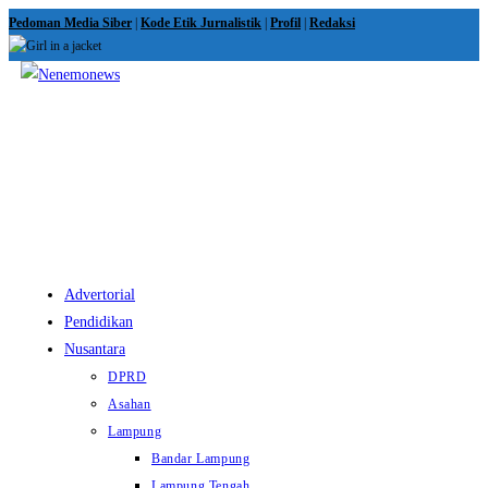
Skip
Pedoman Media Siber
|
Kode Etik Jurnalistik
|
Profil
|
Redaksi
to
content
View
website
Menu
Advertorial
Pendidikan
Nusantara
DPRD
Asahan
Lampung
Bandar Lampung
Lampung Tengah