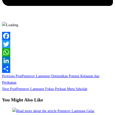
Facebook
Twitter
WhatsApp
LinkedIn
Read
Previous Post
Pemprov Lampung Optimalkan Potensi Kelautan dan
Share
more
Perikanan
Next Post
Pemprov Lampung Fokus Perkuat Mutu Sekolah
articles
You Might Also Like