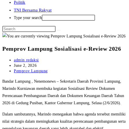
Politik
TNI Bersama Rakyat
Type your search
Pemprov Lampung Sosialisasi e-Review 2026
Post
admin redaksi
author:
Post
June 2, 2026
published:
Post
Pemprov Lampung
category:
Bandar Lampung , Nenemonews – Sekretaris Daerah Provinsi Lampung,
Marindo Kurniawan membuka kegiatan Sosialisasi Review Dokumen
Perencanaan Pembangunan Daerah dan Dokumen Keuangan Daerah Tahun
2026 di Gedung Pusiban, Kantor Gubernur Lampung, Selasa (2/6/2026).
Dalam sambutannya, Marindo menegaskan bahwa agenda tersebut memiliki
nilai strategis dalam meningkatkan kualitas perencanaan pembangunan serta
pengelolaan keuangan daerah yang lebih akuntabel dan efektif.