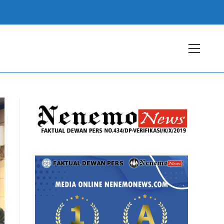
View
websit
Menu