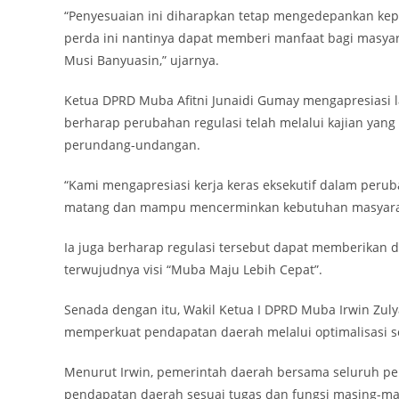
“Penyesuaian ini diharapkan tetap mengedepankan ke
perda ini nantinya dapat memberi manfaat bagi masya
Musi Banyuasin,” ujarnya.
Ketua DPRD Muba Afitni Junaidi Gumay mengapresiasi 
berharap perubahan regulasi telah melalui kajian yan
perundang-undangan.
“Kami mengapresiasi kerja keras eksekutif dalam perub
matang dan mampu mencerminkan kebutuhan masyarakat
Ia juga berharap regulasi tersebut dapat memberika
terwujudnya visi “Muba Maju Lebih Cepat”.
Senada dengan itu, Wakil Ketua I DPRD Muba Irwin Zul
memperkuat pendapatan daerah melalui optimalisasi sek
Menurut Irwin, pemerintah daerah bersama seluruh pe
pendapatan daerah sesuai tugas dan fungsi masing-ma