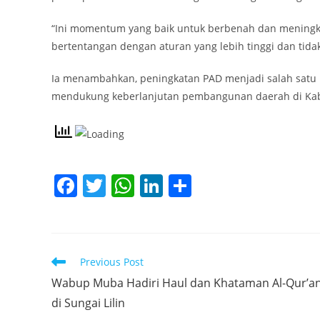
“Ini momentum yang baik untuk berbenah dan meningkat
bertentangan dengan aturan yang lebih tinggi dan tid
Ia menambahkan, peningkatan PAD menjadi salah satu 
mendukung keberlanjutan pembangunan daerah di Kab
F
T
W
Li
S
a
w
h
n
h
c
itt
at
k
ar
e
er
s
e
e
Read
Previous Post
b
A
dI
more
Wabup Muba Hadiri Haul dan Khataman Al-Qur’a
articles
o
p
n
di Sungai Lilin