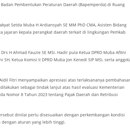
at Badan Pembentukan Peraturan Daerah (Bapemperda) di Ruang
 Rakyat Setda Muba H Ardiansyah SE MM PhD CMA, Asisten Bidang
ta jajaran kepala perangkat daerah terkait di lingkungan Pemkab
rs H Ahmad Fauzie SE MSi. Hadir pula Ketua DPRD Muba Afitni
i SH, Ketua Komisi II DPRD Muba Jon Kenedi SIP MSi, serta anggot
 Aidil Fitri menyampaikan apresiasi atas terlaksananya pembahasa
dilakukan sebagai tindak lanjut atas hasil evaluasi Kementerian
da Nomor 8 Tahun 2023 tentang Pajak Daerah dan Retribusi
tersebut dinilai perlu disesuaikan dengan perkembangan kondisi
dengan aturan yang lebih tinggi.