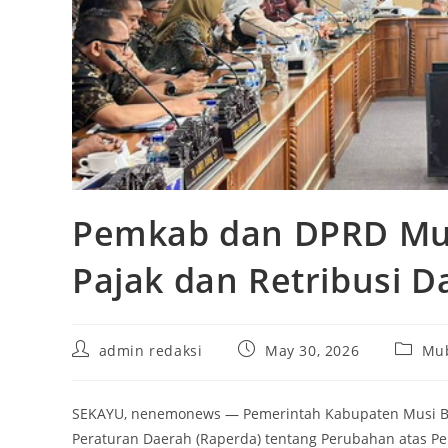
Pemkab dan DPRD Mub
Pajak dan Retribusi D
Post
Post
Post
admin redaksi
May 30, 2026
Mu
author:
published:
categor
SEKAYU, nenemonews — Pemerintah Kabupaten Musi 
Peraturan Daerah (Raperda) tentang Perubahan atas P