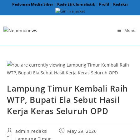
Skip
Pedoman Media Siber
|
Kode Etik Jurnalistik
|
Profil
|
Redaksi
to
content
Menu
Lampung Timur Kembali Raih
WTP, Bupati Ela Sebut Hasil
Kerja Keras Seluruh OPD
Post
Post
admin redaksi
May 29, 2026
author:
published:
Post
Lampung Timur