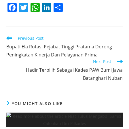
F
T
W
Li
S
a
w
h
n
h
c
itt
at
k
ar
e
er
s
e
e
Read
Previous Post
b
A
dI
more
Bupati Ela Rotasi Pejabat Tinggi Pratama Dorong
articles
o
p
n
Peningkatan Kinerja Dan Pelayanan Prima
o
p
Next Post
k
Hadir Terpilih Sebagai Kades PAW Bumi Jawa
Batanghari Nuban
YOU MIGHT ALSO LIKE