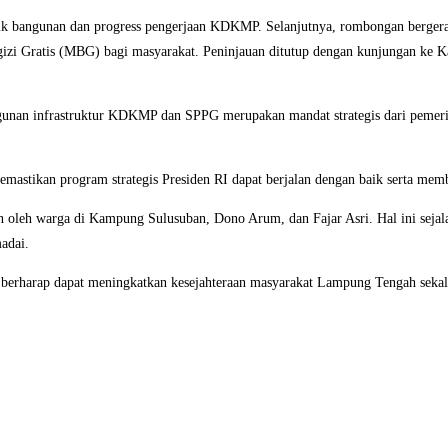
 bangunan dan progress pengerjaan KDKMP. Selanjutnya, rombongan bergerak k
rgizi Gratis (MBG) bagi masyarakat. Peninjauan ditutup dengan kunjungan
an infrastruktur KDKMP dan SPPG merupakan mandat strategis dari pemerint
an program strategis Presiden RI dapat berjalan dengan baik serta memberi 
an oleh warga di Kampung Sulusuban, Dono Arum, dan Fajar Asri. Hal ini seja
adai.
erharap dapat meningkatkan kesejahteraan masyarakat Lampung Tengah sekalig