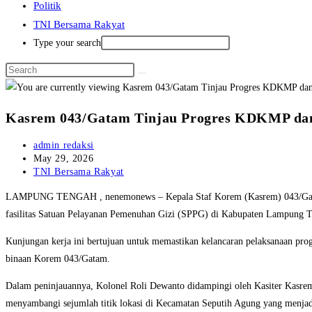
Politik
TNI Bersama Rakyat
Type your search
Kasrem 043/Gatam Tinjau Progres KDKMP da
Post
admin redaksi
author:
Post
May 29, 2026
published:
Post
TNI Bersama Rakyat
category:
LAMPUNG TENGAH , nenemonews – Kepala Staf Korem (Kasrem) 043/Gatam,
fasilitas Satuan Pelayanan Pemenuhan Gizi (SPPG) di Kabupaten Lampung T
Kunjungan kerja ini bertujuan untuk memastikan kelancaran pelaksanaan pro
binaan Korem 043/Gatam.
Dalam peninjauannya, Kolonel Roli Dewanto didampingi oleh Kasiter Kasr
menyambangi sejumlah titik lokasi di Kecamatan Seputih Agung yang menjadi 