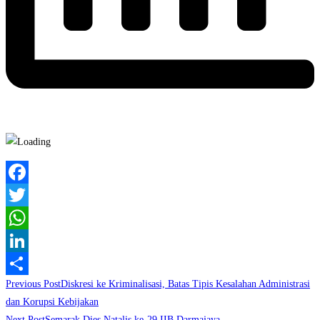
Facebook
Twitter
WhatsApp
LinkedIn
Read
Previous Post
Diskresi ke Kriminalisasi, Batas Tipis Kesalahan Administrasi
Share
more
dan Korupsi Kebijakan
Next Post
Semarak Dies Natalis ke-29 IIB Darmajaya