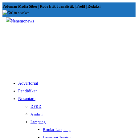
Skip
Pedoman Media Siber
|
Kode Etik Jurnalistik
|
Profil
|
Redaksi
to
content
View
website
Menu
Advertorial
Pendidikan
Nusantara
DPRD
Asahan
Lampung
Bandar Lampung
Lampung Tengah