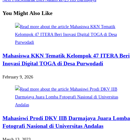
articles
You Might Also Like
Mahasiswa KKN Tematik Kelompok 47 ITERA Beri
Inovasi Digital TOGA di Desa Purwodadi
February 9, 2026
Mahasiswi Prodi DKV IIB Darmajaya Juara Lomba
Fotografi Nasional di Universitas Andalas
March 13, 2023