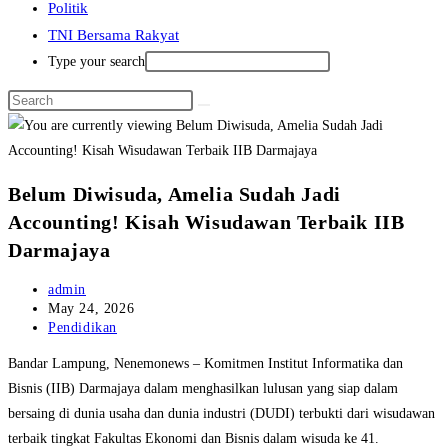
Politik
TNI Bersama Rakyat
Type your search
Belum Diwisuda, Amelia Sudah Jadi
Accounting! Kisah Wisudawan Terbaik IIB
Darmajaya
Post
admin
author:
Post
May 24, 2026
published:
Post
Pendidikan
category:
Bandar Lampung, Nenemonews – Komitmen Institut Informatika dan
Bisnis (IIB) Darmajaya dalam menghasilkan lulusan yang siap dalam
bersaing di dunia usaha dan dunia industri (DUDI) terbukti dari wisudawan
terbaik tingkat Fakultas Ekonomi dan Bisnis dalam wisuda ke 41.