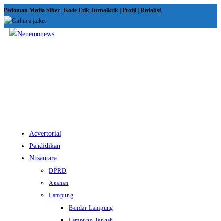
Skip
Pedoman Media Siber
|
Kode Etik Jurnalistik
|
Profil
|
Redaksi
to
content
View
website
Menu
Advertorial
Pendidikan
Nusantara
DPRD
Asahan
Lampung
Bandar Lampung
Lampung Tengah