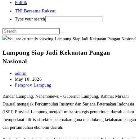
Politik
TNI Bersama Rakyat
Type your search
Lampung Siap Jadi Kekuatan Pangan
Nasional
Post
admin
author:
Post
May 10, 2026
published:
Post
Pemprov Lampung
category:
Bandar Lampung, Nenemonews – Gubernur Lampung, Rahmat Mirzani
Djausal mengajak Perkumpulan Insinyur dan Sarjana Peternakan Indonesia
(ISPI) Provinsi Lampung menjadi mitra strategis pemerintah daerah dalam
memperkuat hilirisasi sektor peternakan guna mendukung ketahanan pangan
dan pertumbuhan ekonomi daerah.