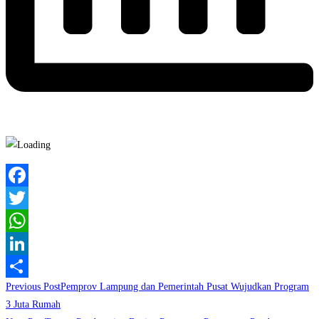
Facebook
Twitter
WhatsApp
LinkedIn
Read
Previous Post
Pemprov Lampung dan Pemerintah Pusat Wujudkan Program
Share
more
3 Juta Rumah