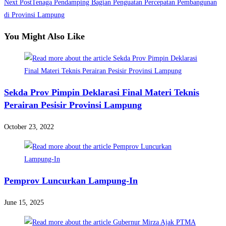
Next Post
Tenaga Pendamping Bagian Penguatan Percepatan Pembangunan
articles
di Provinsi Lampung
You Might Also Like
Sekda Prov Pimpin Deklarasi Final Materi Teknis
Perairan Pesisir Provinsi Lampung
October 23, 2022
Pemprov Luncurkan Lampung-In
June 15, 2025