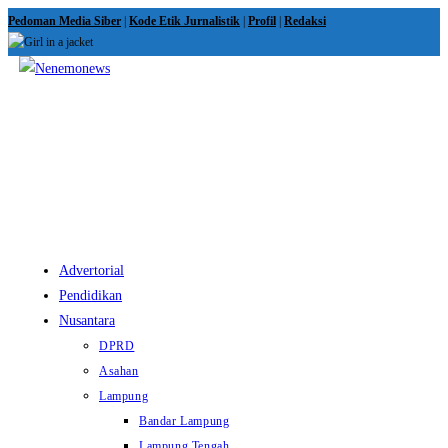
Skip
Pedoman Media Siber
|
Kode Etik Jurnalistik
|
Profil
|
Redaksi
to
content
View
website
Menu
Advertorial
Pendidikan
Nusantara
DPRD
Asahan
Lampung
Bandar Lampung
Lampung Tengah