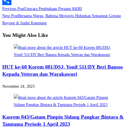
LinkedIn
Read
Previous Post
Upacara Pembukaan Persami KKRI
Share
more
Next Post
Bersama Warga, Babinsa Mojorejo Hidupkan Semangat Gotong
Royong di Sudut Kampung
articles
You Might Also Like
HUT ke-60 Korem 081/DSJ, Yonif 511/DY Beri Bansos
Kepada Veteran dan Warakawuri
November 24, 2023
Kasrem 043/Gatam Pimpin Sidang Pangkar Bintara &
Tamtama Periode 1 April 2023