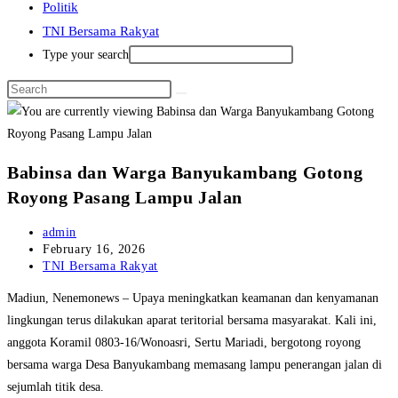
Politik
TNI Bersama Rakyat
Type your search
Babinsa dan Warga Banyukambang Gotong
Royong Pasang Lampu Jalan
Post
admin
author:
Post
February 16, 2026
published:
Post
TNI Bersama Rakyat
category:
Madiun, Nenemonews – Upaya meningkatkan keamanan dan kenyamanan
lingkungan terus dilakukan aparat teritorial bersama masyarakat. Kali ini,
anggota Koramil 0803-16/Wonoasri, Sertu Mariadi, bergotong royong
bersama warga Desa Banyukambang memasang lampu penerangan jalan di
sejumlah titik desa.