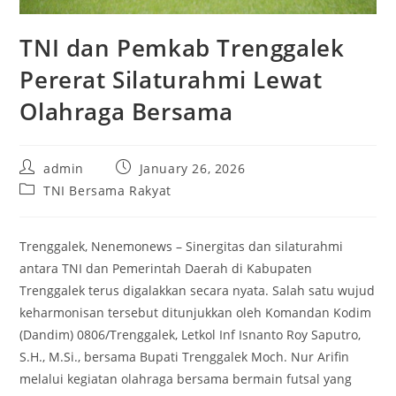
TNI dan Pemkab Trenggalek
Pererat Silaturahmi Lewat
Olahraga Bersama
Post
Post
admin
January 26, 2026
author:
published:
Post
TNI Bersama Rakyat
category:
Trenggalek, Nenemonews – Sinergitas dan silaturahmi
antara TNI dan Pemerintah Daerah di Kabupaten
Trenggalek terus digalakkan secara nyata. Salah satu wujud
keharmonisan tersebut ditunjukkan oleh Komandan Kodim
(Dandim) 0806/Trenggalek, Letkol Inf Isnanto Roy Saputro,
S.H., M.Si., bersama Bupati Trenggalek Moch. Nur Arifin
melalui kegiatan olahraga bersama bermain futsal yang