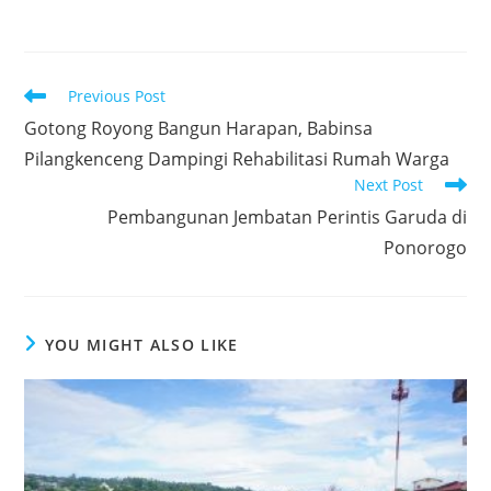
a
w
h
n
h
c
itt
at
k
ar
e
er
s
e
e
Read
Previous Post
b
A
dI
more
Gotong Royong Bangun Harapan, Babinsa
articles
o
p
n
Pilangkenceng Dampingi Rehabilitasi Rumah Warga
o
p
Next Post
k
Pembangunan Jembatan Perintis Garuda di
Ponorogo
YOU MIGHT ALSO LIKE