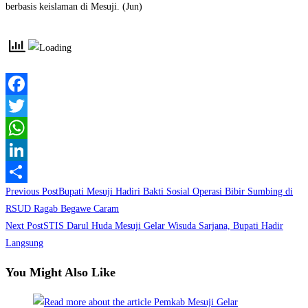
berbasis keislaman di Mesuji. (Jun)
Facebook
Twitter
WhatsApp
LinkedIn
Read
Previous Post
Bupati Mesuji Hadiri Bakti Sosial Operasi Bibir Sumbing di
Share
more
RSUD Ragab Begawe Caram
Next Post
STIS Darul Huda Mesuji Gelar Wisuda Sarjana, Bupati Hadir
articles
Langsung
You Might Also Like