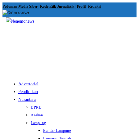
Skip
Pedoman Media Siber
|
Kode Etik Jurnalistik
|
Profil
|
Redaksi
to
content
View
website
Menu
Advertorial
Pendidikan
Nusantara
DPRD
Asahan
Lampung
Bandar Lampung
Lampung Tengah