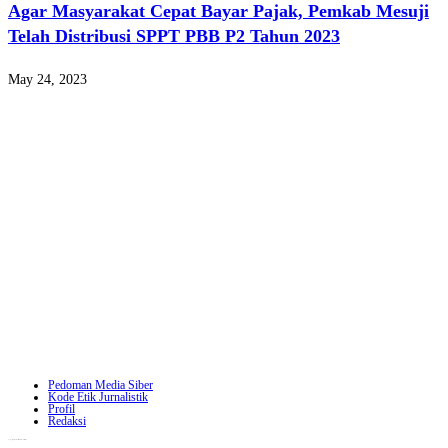
Agar Masyarakat Cepat Bayar Pajak, Pemkab Mesuji
Telah Distribusi SPPT PBB P2 Tahun 2023
May 24, 2023
Pedoman Media Siber
Kode Etik Jurnalistik
Profil
Redaksi
Copyright - WordPress Theme by OceanWP