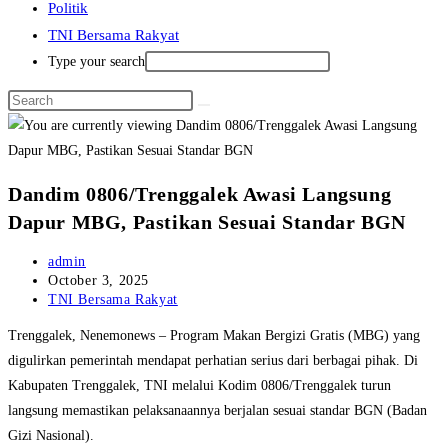
Politik
TNI Bersama Rakyat
Type your search
Dandim 0806/Trenggalek Awasi Langsung
Dapur MBG, Pastikan Sesuai Standar BGN
Post
admin
author:
Post
October 3, 2025
published:
Post
TNI Bersama Rakyat
category:
Trenggalek, Nenemonews – Program Makan Bergizi Gratis (MBG) yang
digulirkan pemerintah mendapat perhatian serius dari berbagai pihak. Di
Kabupaten Trenggalek, TNI melalui Kodim 0806/Trenggalek turun
langsung memastikan pelaksanaannya berjalan sesuai standar BGN (Badan
Gizi Nasional).