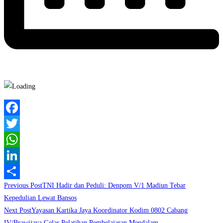
Facebook
Twitter
WhatsApp
LinkedIn
Read
Previous Post
TNI Hadir dan Peduli: Denpom V/1 Madiun Tebar
Share
more
Kepedulian Lewat Bansos
Next Post
Yayasan Kartika Jaya Koordinator Kodim 0802 Cabang
articles
IV/Brawijaya Gelar Pelatihan Pembelajaran Mendalam