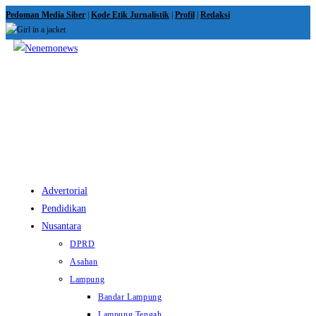
Skip
Pedoman Media Siber
|
Kode Etik Jurnalistik
|
Profil
|
Redaksi
to
content
View
website
Menu
Advertorial
Pendidikan
Nusantara
DPRD
Asahan
Lampung
Bandar Lampung
Lampung Tengah