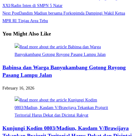
more
XXI/Radin Inten di SMPN 5 Natar
Next Post
Dandim Madiun bersama Forkopimda Dampingi Wakil Ketua
articles
MPR RI Tinjau Area Tebu
You Might Also Like
Babinsa dan Warga Banyukambang Gotong Royong
Pasang Lampu Jalan
February 16, 2026
Kunjungi Kodim 0803/Madiun, Kasdam V/Brawijaya
Tekankan Prajurit Teritorial Harus Dekat dan Dicintai