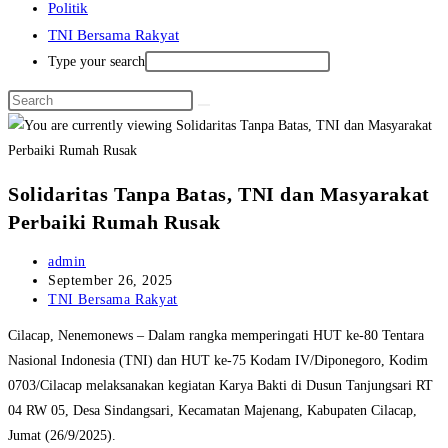
Politik
TNI Bersama Rakyat
Type your search
Solidaritas Tanpa Batas, TNI dan Masyarakat
Perbaiki Rumah Rusak
Post
admin
author:
Post
September 26, 2025
published:
Post
TNI Bersama Rakyat
category:
Cilacap, Nenemonews – Dalam rangka memperingati HUT ke-80 Tentara
Nasional Indonesia (TNI) dan HUT ke-75 Kodam IV/Diponegoro, Kodim
0703/Cilacap melaksanakan kegiatan Karya Bakti di Dusun Tanjungsari RT
04 RW 05, Desa Sindangsari, Kecamatan Majenang, Kabupaten Cilacap,
Jumat (26/9/2025).