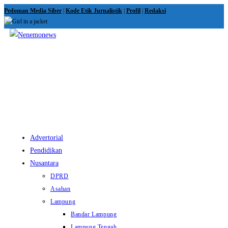
Skip
Pedoman Media Siber
|
Kode Etik Jurnalistik
|
Profil
|
Redaksi
to
content
View
website
Menu
Advertorial
Pendidikan
Nusantara
DPRD
Asahan
Lampung
Bandar Lampung
Lampung Tengah