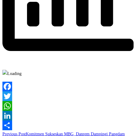
Facebook
Twitter
WhatsApp
LinkedIn
Read
Previous Post
Komitmen Sukseskan MBG, Danrem Dampingi Pangdam
Share