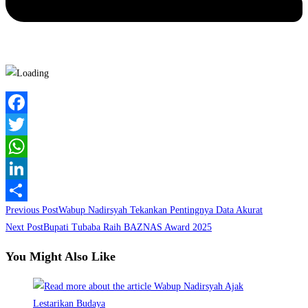
Facebook
Twitter
WhatsApp
LinkedIn
Read
Previous Post
Wabup Nadirsyah Tekankan Pentingnya Data Akurat
Share
more
Next Post
Bupati Tubaba Raih BAZNAS Award 2025
articles
You Might Also Like