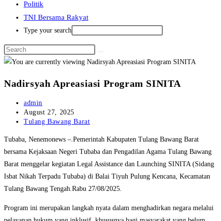
Politik
TNI Bersama Rakyat
Type your search
Nadirsyah Apreasiasi Program SINITA
Post
admin
author:
Post
August 27, 2025
published:
Post
Tulang Bawang Barat
category:
Tubaba, Nenemonews –.Pemerintah Kabupaten Tulang Bawang Barat
bersama Kejaksaan Negeri Tubaba dan Pengadilan Agama Tulang Bawang
Barat menggelar kegiatan Legal Assistance dan Launching SINITA (Sidang
Isbat Nikah Terpadu Tubaba) di Balai Tiyuh Pulung Kencana, Kecamatan
Tulang Bawang Tengah.Rabu 27/08/2025.
Program ini merupakan langkah nyata dalam menghadirkan negara melalui
pelayanan hukum yang inklusif, khususnya bagi masyarakat yang belum