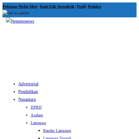
Skip
Pedoman Media Siber
|
Kode Etik Jurnalistik
|
Profil
|
Redaksi
to
content
View
website
Menu
Advertorial
Pendidikan
Nusantara
DPRD
Asahan
Lampung
Bandar Lampung
Lampung Tengah