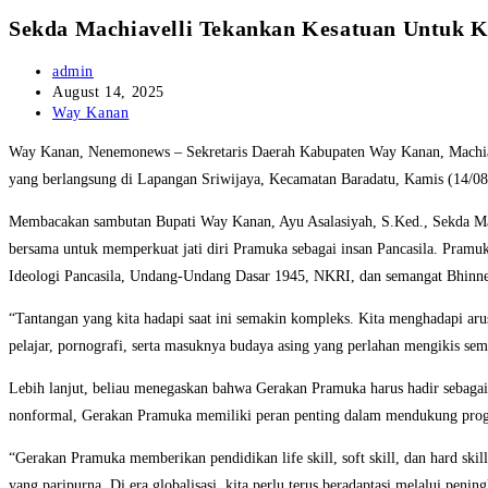
Sekda Machiavelli Tekankan Kesatuan Untuk 
Post
admin
author:
Post
August 14, 2025
published:
Post
Way Kanan
category:
Way Kanan, Nenemonews – Sekretaris Daerah Kabupaten Way Kanan, Machiav
yang berlangsung di Lapangan Sriwijaya, Kecamatan Baradatu, Kamis (14/08
Membacakan sambutan Bupati Way Kanan, Ayu Asalasiyah, S.Ked., Sekda Ma
bersama untuk memperkuat jati diri Pramuka sebagai insan Pancasila. Pram
Ideologi Pancasila, Undang-Undang Dasar 1945, NKRI, dan semangat Bhinnek
“Tantangan yang kita hadapi saat ini semakin kompleks. Kita menghadapi arus 
pelajar, pornografi, serta masuknya budaya asing yang perlahan mengikis se
Lebih lanjut, beliau menegaskan bahwa Gerakan Pramuka harus hadir sebagai 
nonformal, Gerakan Pramuka memiliki peran penting dalam mendukung progr
“Gerakan Pramuka memberikan pendidikan life skill, soft skill, dan hard ski
yang paripurna. Di era globalisasi, kita perlu terus beradaptasi melalui peni