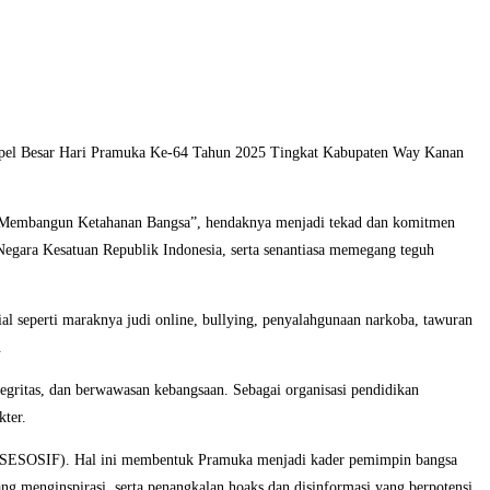
Apel Besar Hari Pramuka Ke-64 Tahun 2025 Tingkat Kabupaten Way Kanan
k Membangun Ketahanan Bangsa”, hendaknya menjadi tekad dan komitmen
egara Kesatuan Republik Indonesia, serta senantiasa memegang teguh
ial seperti maraknya judi online, bullying, penyalahgunaan narkoba, tawuran
.
egritas, dan berwawasan kebangsaan. Sebagai organisasi pendidikan
ter.
 fisik (SESOSIF). Hal ini membentuk Pramuka menjadi kader pemimpin bangsa
yang menginspirasi, serta penangkalan hoaks dan disinformasi yang berpotensi