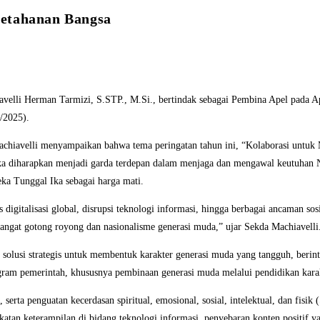
Ketahanan Bangsa
elli Herman Tarmizi, S.STP., M.Si., bertindak sebagai Pembina Apel pada 
/2025).
chiavelli menyampaikan bahwa tema peringatan tahun ini, “Kolaborasi untu
uka diharapkan menjadi garda terdepan dalam menjaga dan mengawal keutuhan N
a Tunggal Ika sebagai harga mati.
digitalisasi global, disrupsi teknologi informasi, hingga berbagai ancaman sos
mangat gotong royong dan nasionalisme generasi muda,” ujar Sekda Machiavelli
solusi strategis untuk membentuk karakter generasi muda yang tangguh, berint
am pemerintah, khususnya pembinaan generasi muda melalui pendidikan karak
ll, serta penguatan kecerdasan spiritual, emosional, sosial, intelektual, dan
ngkatan keterampilan di bidang teknologi informasi, penyebaran konten positif 