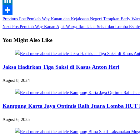
LinkedIn
Read
Previous Post
Pemkab Way Kanan dan Kejaksaan Negeri Terapkan Early War
Share
more
Next Post
Pemkab Way Kanan Ajak Warga Ikut Jalan Sehat dan Lomba Estaf
articles
You Might Also Like
Jaksa Hadirkan Tiga Saksi di Kasus Anton Heri
August 8, 2024
Kampung Karta Jaya Optimis Raih Juara Lomba HUT 
August 6, 2025