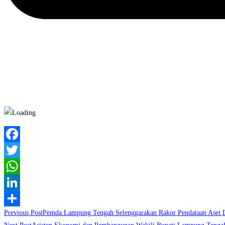
Facebook
Twitter
WhatsApp
LinkedIn
Read
Previous Post
Pemda Lampung Tengah Selenggarakan Rakor Pendataan Aset 
Share