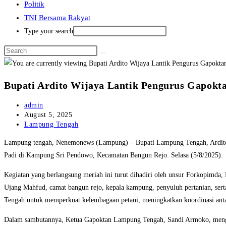
Politik
TNI Bersama Rakyat
Type your search
Bupati Ardito Wijaya Lantik Pengurus Gapok
Post
admin
author:
Post
August 5, 2025
published:
Post
Lampung Tengah
category:
Lampung tengah, Nenemonews (Lampung) – Bupati Lampung Tengah, Ardito 
Padi di Kampung Sri Pendowo, Kecamatan Bangun Rejo. Selasa (5/8/2025).
Kegiatan yang berlangsung meriah ini turut dihadiri oleh unsur Forkopim
Ujang Mahfud, camat bangun rejo, kepala kampung, penyuluh pertanian, sert
Tengah untuk memperkuat kelembagaan petani, meningkatkan koordinasi anta
Dalam sambutannya, Ketua Gapoktan Lampung Tengah, Sandi Armoko, menguca