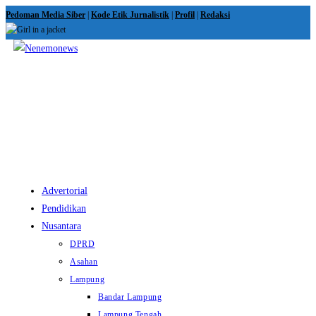
Skip
Pedoman Media Siber
|
Kode Etik Jurnalistik
|
Profil
|
Redaksi
to
content
View
website
Menu
Advertorial
Pendidikan
Nusantara
DPRD
Asahan
Lampung
Bandar Lampung
Lampung Tengah