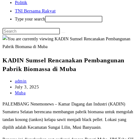
Politik
TNI Bersama Rakyat
Type your search
KADIN Sumsel Rencanakan Pembangunan
Pabrik Biomassa di Muba
Post
admin
author:
Post
July 3, 2025
published:
Post
Muba
category:
PALEMBANG Nenemonews – Kamar Dagang dan Industri (KADIN)
Sumatera Selatan berencana membangun pabrik biomassa untuk mengolah
tandan kosong (tankos) kelapa sawit menjadi black pellet. Lokasi yang
dipilih adalah Kecamatan Sungai Lilin, Musi Banyuasin.