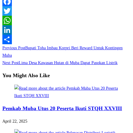
Facebook
Twitter
WhatsApp
LinkedIn
Read
Previous Post
Bupati Toha Imbau Korpri Beri Reward Untuk Kontingen
Share
more
Muba
Next Post
Lima Desa Kawasan Hutan di Muba Dapat Pasokan Listrik
articles
You Might Also Like
Pemkab Muba Utus 20 Peserta Ikuti STQH XXVIII
April 22, 2025