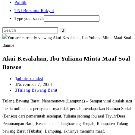
Politik
TNI Bersama Rakyat
Type your search
Akui Kesalahan, Ibu Yuliana Minta Maaf Soal
Bansos
Post
admin redaksi
author:
Post
November 7, 2024
published:
Post
Tulang Bawang Barat
category:
Tulang Bawang Barat, Nenemonews (Lampung) – Sempat viral disalah satu
media online atas pernyataan-nya tidak pernah mendapatkan Bantuan Sosial
(Bansos) dari pemerintah setempat, Yuliana seorang ibu asal Tiyuh/Desa
Penumangan Baru, Kecamatan Tulangbawang Tengah, Kabupaten Tulang
bawang Barat (Tubaba), Lampung, akhirnya meminta maaf.