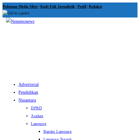
Skip
Pedoman Media Siber
|
Kode Etik Jurnalistik
|
Profil
|
Redaksi
to
content
View
website
Menu
Advertorial
Pendidikan
Nusantara
DPRD
Asahan
Lampung
Bandar Lampung
Lampung Tengah