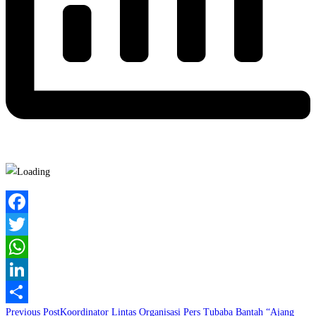
Facebook
Twitter
WhatsApp
LinkedIn
Read
Previous Post
Koordinator Lintas Organisasi Pers Tubaba Bantah “Ajang
Share