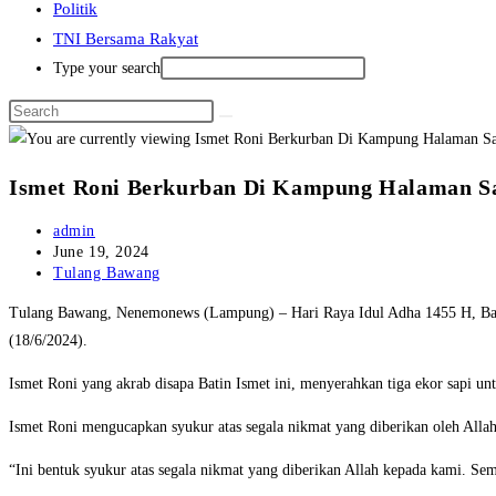
Politik
TNI Bersama Rakyat
Type your search
Ismet Roni Berkurban Di Kampung Halaman S
Post
admin
author:
Post
June 19, 2024
published:
Post
Tulang Bawang
category:
Tulang Bawang, Nenemonews (Lampung) – Hari Raya Idul Adha 1455 H, Bak
(18/6/2024).
Ismet Roni yang akrab disapa Batin Ismet ini, menyerahkan tiga ekor sapi un
Ismet Roni mengucapkan syukur atas segala nikmat yang diberikan oleh Alla
“Ini bentuk syukur atas segala nikmat yang diberikan Allah kepada kami. 