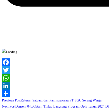
Facebook
Twitter
WhatsApp
LinkedIn
Read
Previous Post
Ratusan Satpam dan Pam swakarsa PT SGC Serang Warga
Share
more
Next Post
Danrem 043/Gatam Tinjau Langsung Program Opla Tahun 2024 Di