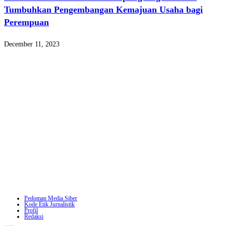
Tumbuhkan Pengembangan Kemajuan Usaha bagi
Perempuan
December 11, 2023
Pedoman Media Siber
Kode Etik Jurnalistik
Profil
Redaksi
Copyright - WordPress Theme by OceanWP