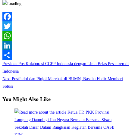
Facebook
Twitter
WhatsApp
LinkedIn
Read
Previous Post
Kolaborasi CCEP Indonesia dengan Lima Belas Pesantren di
Share
more
Indonesia
Next Post
Judol dan Pinjol Merebak di BUMN, Nasuha Hadir Memberi
articles
Solusi
You Might Also Like