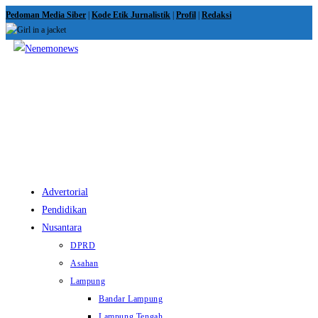
Skip
Pedoman Media Siber
|
Kode Etik Jurnalistik
|
Profil
|
Redaksi
to
content
View
website
Menu
Advertorial
Pendidikan
Nusantara
DPRD
Asahan
Lampung
Bandar Lampung
Lampung Tengah