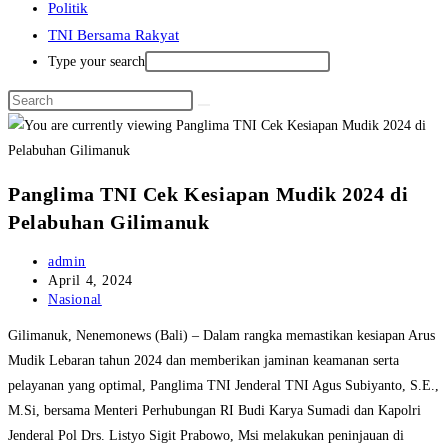
Politik
TNI Bersama Rakyat
Type your search
Panglima TNI Cek Kesiapan Mudik 2024 di
Pelabuhan Gilimanuk
Post
admin
author:
Post
April 4, 2024
published:
Post
Nasional
category:
Gilimanuk, Nenemonews (Bali) – Dalam rangka memastikan kesiapan Arus
Mudik Lebaran tahun 2024 dan memberikan jaminan keamanan serta
pelayanan yang optimal, Panglima TNI Jenderal TNI Agus Subiyanto, S.E.,
M.Si, bersama Menteri Perhubungan RI Budi Karya Sumadi dan Kapolri
Jenderal Pol Drs. Listyo Sigit Prabowo, Msi melakukan peninjauan di