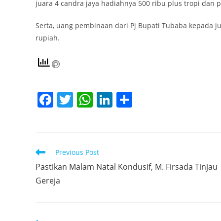
juara 4 candra jaya hadiahnya 500 ribu plus tropi dan 
Serta, uang pembinaan dari Pj Bupati Tubaba kepada ju
rupiah.
F
T
W
Li
S
a
w
h
n
h
c
itt
at
k
ar
e
er
s
e
e
Read
Previous Post
b
A
dI
more
Pastikan Malam Natal Kondusif, M. Firsada Tinjau
articles
o
p
n
Gereja
o
p
k