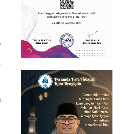
n
k
.
di