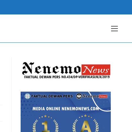
View
websit
Menu