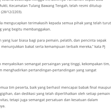
Mukti, Kecamatan Tulang Bawang Tengah, telah resmi ditutup
 (28/12/2203).
a mengucapkan terimakasih kepada semua pihak yang telah turut
ng yang begitu membanggakan.
yang luar biasa bagi para pemain, pelatih, dan pencinta sepak
dan menunjukkan bakat serta kemampuan terbaik mereka,” kata Pj
lah menyaksikan semangat persaingan yang tinggi, kekompakan tim,
am menghadirkan pertandingan-pertandingan yang sangat
emua tim peserta, baik yang berhasil mencapai babak final maupu
igihan, dan dedikasi yang telah diperlihatkan oleh setiap pemain
vitas, tetapi juga semangat persatuan dan kesatuan dalam
nya.