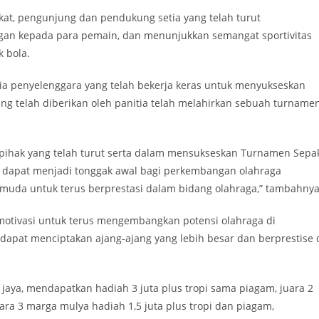
at, pengunjung dan pendukung setia yang telah turut
an kepada para pemain, dan menunjukkan semangat sportivitas
k bola.
ia penyelenggara yang telah bekerja keras untuk menyukseskan
yang telah diberikan oleh panitia telah melahirkan sebuah turname
pihak yang telah turut serta dalam mensukseskan Turnamen Sepa
ni dapat menjadi tonggak awal bagi perkembangan olahraga
si muda untuk terus berprestasi dalam bidang olahraga,” tambahnya
 motivasi untuk terus mengembangkan potensi olahraga di
dapat menciptakan ajang-ajang yang lebih besar dan berprestise 
 jaya, mendapatkan hadiah 3 juta plus tropi sama piagam, juara 2
uara 3 marga mulya hadiah 1,5 juta plus tropi dan piagam,