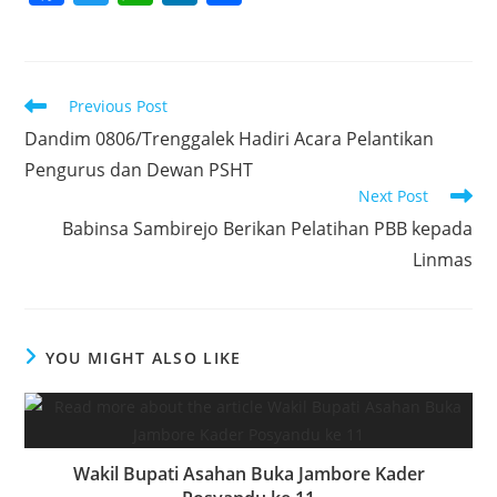
a
w
h
n
h
c
itt
at
k
ar
e
er
s
e
e
Read
Previous Post
b
A
dI
more
Dandim 0806/Trenggalek Hadiri Acara Pelantikan
articles
o
p
n
Pengurus dan Dewan PSHT
o
p
Next Post
k
Babinsa Sambirejo Berikan Pelatihan PBB kepada
Linmas
YOU MIGHT ALSO LIKE
Wakil Bupati Asahan Buka Jambore Kader