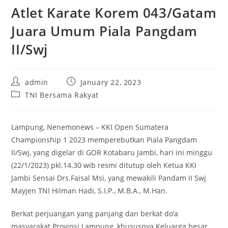
Atlet Karate Korem 043/Gatam
Juara Umum Piala Pangdam
II/Swj
Post
Post
admin
January 22, 2023
author:
published:
Post
TNI Bersama Rakyat
category:
Lampung, Nenemonews – KKI Open Sumatera
Championship 1 2023 memperebutkan Piala Pangdam
II/Swj, yang digelar di GOR Kotabaru Jambi, hari ini minggu
(22/1/2023) pkl.14.30 wib resmi ditutup oleh Ketua KKI
Jambi Sensai Drs.Faisal Msi, yang mewakili Pandam II Swj
Mayjen TNI Hilman Hadi, S.I.P., M.B.A., M.Han.
Berkat perjuangan yang panjang dan berkat do’a
masyarakat Provinsi Lampung, khususnya Keluarga besar