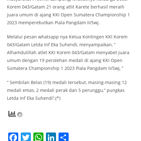
Korem 043/Gatam 21 orang atlit Karete berhasil meraih
juara umum di ajang KKI Open Sumatera Championship 1
2023 memperebutkan Piala Pangdam II/Swj.
Melalui pesan whatsapp nya Ketua Kontingen KKI Korem
043/Gatam Letda Inf Eka Suhendi, menyampaikan, ”
Alhamdulillah atlet KKI Korem 043/Gatam menyabet juara
umum dengan 19 perolehan medali di ajang KKI Open
Sumatera Championship 1 2023 Piala Pangdam II/Swj, ”
“ Sembilan Belas (19) medali tersebut, masing-masing 12
medali emas, 2 medali perak dan 5 perunggu,” pungkas
Letda Inf Eka Suhendi”,(*)
F
T
W
Li
S