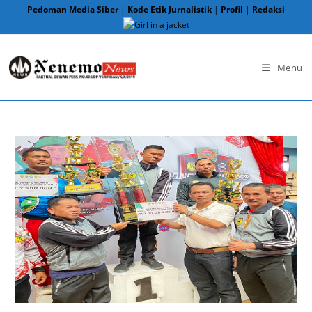
Skip
Pedoman Media Siber
|
Kode Etik Jurnalistik
|
Profil
|
Redaksi
to
content
Menu