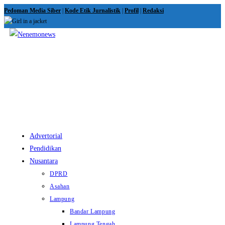
Skip
Pedoman Media Siber
|
Kode Etik Jurnalistik
|
Profil
|
Redaksi
to
content
View
website
Menu
Advertorial
Pendidikan
Nusantara
DPRD
Asahan
Lampung
Bandar Lampung
Lampung Tengah