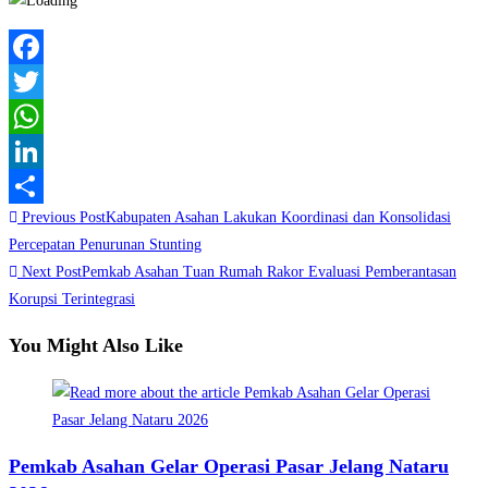
Facebook
Twitter
WhatsApp
LinkedIn
Read
Previous Post
Kabupaten Asahan Lakukan Koordinasi dan Konsolidasi
Share
more
Percepatan Penurunan Stunting
Next Post
Pemkab Asahan Tuan Rumah Rakor Evaluasi Pemberantasan
articles
Korupsi Terintegrasi
You Might Also Like
Pemkab Asahan Gelar Operasi Pasar Jelang Nataru