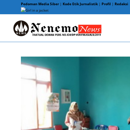
Skip
Pedoman Media Siber
|
Kode Etik Jurnalistik
|
Profil
|
Redaksi
to
content