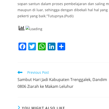
sopan santun dalam proses pembelajaran dan saling m
maupun di luar, sehingga dengan dibekali hal hal yang
pekerti yang baik.”Tutupnya.(Pudi)
F
T
W
Li
S
a
w
h
n
h
c
itt
at
k
ar
e
er
s
e
e
Read
Previous Post
b
A
dI
more
Sambut Hari Jadi Kabupaten Trenggalek, Dandim
articles
o
p
n
0806 Ziarah ke Makam Leluhur
o
p
k
YOU MIGHT ALSO LIKE