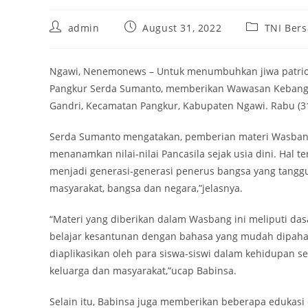
Post
Post
Post
admin
August 31, 2022
TNI Ber
author:
published:
category:
Ngawi, Nenemonews – Untuk menumbuhkan jiwa patriot
Pangkur Serda Sumanto, memberikan Wawasan Kebangsa
Gandri, Kecamatan Pangkur, Kabupaten Ngawi. Rabu (31
Serda Sumanto mengatakan, pemberian materi Wasbang 
menanamkan nilai-nilai Pancasila sejak usia dini. Hal t
menjadi generasi-generasi penerus bangsa yang tangg
masyarakat, bangsa dan negara,”jelasnya.
“Materi yang diberikan dalam Wasbang ini meliputi das
belajar kesantunan dengan bahasa yang mudah dipaham
diaplikasikan oleh para siswa-siswi dalam kehidupan s
keluarga dan masyarakat,”ucap Babinsa.
Selain itu, Babinsa juga memberikan beberapa edukasi