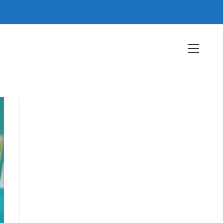
View
websit
Menu