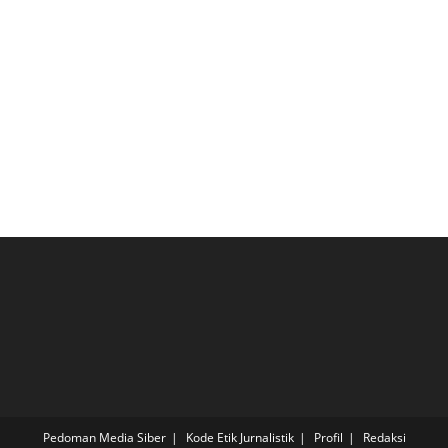
Pedoman Media Siber
Kode Etik Jurnalistik
Profil
Redaksi