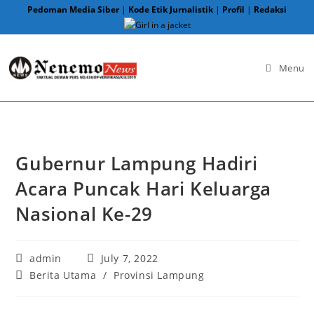
Skip
Pedoman Media Siber
|
Kode Etik Jurnalistik
|
Profil
|
Redaksi
to
content
Menu
Gubernur Lampung Hadiri
Acara Puncak Hari Keluarga
Nasional Ke-29
Post
Post
admin
July 7, 2022
author:
published:
Post
Berita Utama
/
Provinsi Lampung
category: