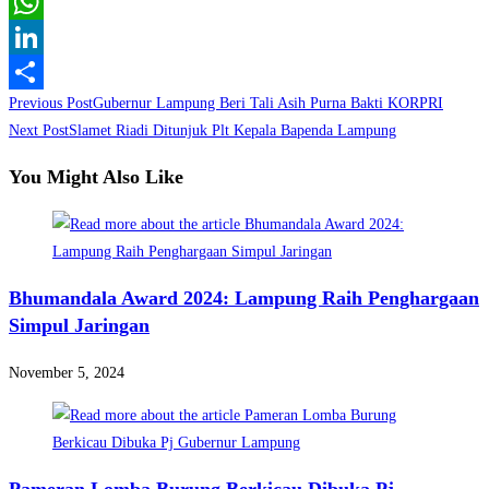
Twitter
WhatsApp
LinkedIn
Read
Previous Post
Gubernur Lampung Beri Tali Asih Purna Bakti KORPRI
Share
more
Next Post
Slamet Riadi Ditunjuk Plt Kepala Bapenda Lampung
articles
You Might Also Like
Bhumandala Award 2024: Lampung Raih Penghargaan
Simpul Jaringan
November 5, 2024