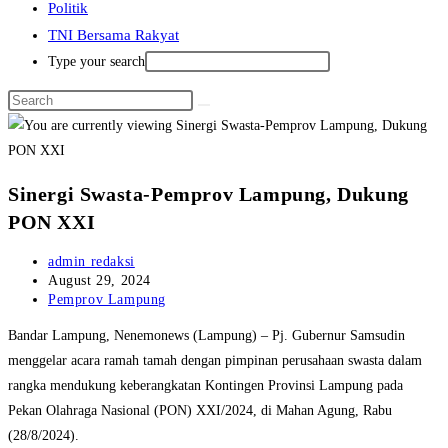
Politik
TNI Bersama Rakyat
Type your search
Sinergi Swasta-Pemprov Lampung, Dukung
PON XXI
Post
admin redaksi
author:
Post
August 29, 2024
published:
Post
Pemprov Lampung
category:
Bandar Lampung, Nenemonews (Lampung) – Pj. Gubernur Samsudin
menggelar acara ramah tamah dengan pimpinan perusahaan swasta dalam
rangka mendukung keberangkatan Kontingen Provinsi Lampung pada
Pekan Olahraga Nasional (PON) XXI/2024, di Mahan Agung, Rabu
(28/8/2024).