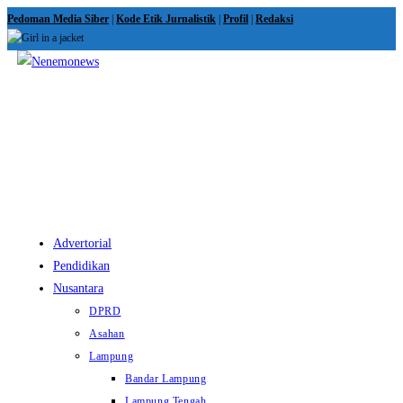
Skip
Pedoman Media Siber
|
Kode Etik Jurnalistik
|
Profil
|
Redaksi
to
content
View
website
Menu
Advertorial
Pendidikan
Nusantara
DPRD
Asahan
Lampung
Bandar Lampung
Lampung Tengah