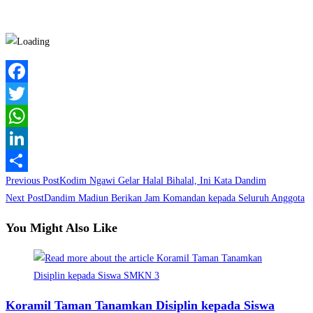
Facebook
Twitter
WhatsApp
LinkedIn
Read
Previous Post
Kodim Ngawi Gelar Halal Bihalal, Ini Kata Dandim
Share
more
Next Post
Dandim Madiun Berikan Jam Komandan kepada Seluruh Anggota
articles
You Might Also Like
Koramil Taman Tanamkan Disiplin kepada Siswa