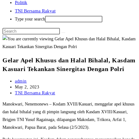
Politik
TNI Bersama Rakyat
Type your search
Gelar Apel Khusus dan Halal Bihalal, Kasdam
Kasuari Tekankan Sinergitas Dengan Polri
Post
admin
author:
Post
May 2, 2023
published:
Post
TNI Bersama Rakyat
category:
Manokwari, Nenemonews – Kodam XVIII/Kasuari, menggelar apel khusus
dan halal bihalal yang di pimpin langsung oleh Kasdam XVIII/Kasuari,
Brigjen TNI Yusuf Ragainaga, dilapangan Makodam, Trikora, Arfai 1,
Manokwari, Papua Barat, pada Selasa (2/5/2023).