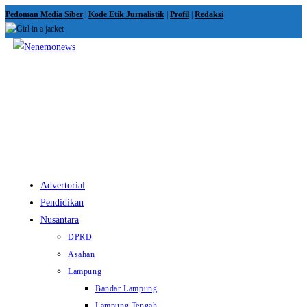
Skip
Pedoman Media Siber
|
Kode Etik Jurnalistik
|
Profil
|
Redaksi
to
content
View
website
Menu
Advertorial
Pendidikan
Nusantara
DPRD
Asahan
Lampung
Bandar Lampung
Lampung Tengah