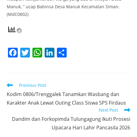
Manuk, “ ucap Babinsa Desa Manuk Kecamatan Siman.
(MdC0802)
F
T
W
Li
S
a
w
h
n
h
c
itt
at
k
ar
e
er
s
e
e
Read
Previous Post
b
A
dI
more
Kodim 0806/Trenggalek Tanamkan Wasbang dan
articles
o
p
n
Karakter Anak Lewat Outing Class Siswa SPS Firdaus
o
p
Next Post
k
Dandim dan Forkopimda Tulungagung Ikuti Prosesi
Upacara Hari Lahir Pancasila 2026