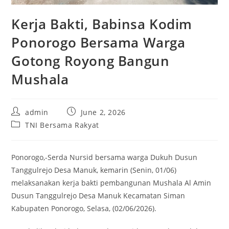
Kerja Bakti, Babinsa Kodim
Ponorogo Bersama Warga
Gotong Royong Bangun
Mushala
Post
Post
admin
June 2, 2026
author:
published:
Post
TNI Bersama Rakyat
category:
Ponorogo,-Serda Nursid bersama warga Dukuh Dusun
Tanggulrejo Desa Manuk, kemarin (Senin, 01/06)
melaksanakan kerja bakti pembangunan Mushala Al Amin
Dusun Tanggulrejo Desa Manuk Kecamatan Siman
Kabupaten Ponorogo, Selasa, (02/06/2026).