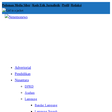
Skip
Pedoman Media Siber
|
Kode Etik Jurnalistik
|
Profil
|
Redaksi
to
content
View
website
Menu
Advertorial
Pendidikan
Nusantara
DPRD
Asahan
Lampung
Bandar Lampung
Lampung Tengah