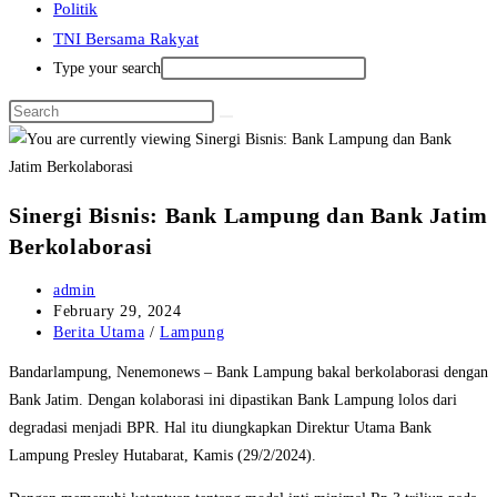
Politik
TNI Bersama Rakyat
Type your search
Sinergi Bisnis: Bank Lampung dan Bank Jatim
Berkolaborasi
Post
admin
author:
Post
February 29, 2024
published:
Post
Berita Utama
/
Lampung
category:
Bandarlampung, Nenemonews – Bank Lampung bakal berkolaborasi dengan
Bank Jatim. Dengan kolaborasi ini dipastikan Bank Lampung lolos dari
degradasi menjadi BPR. Hal itu diungkapkan Direktur Utama Bank
Lampung Presley Hutabarat, Kamis (29/2/2024).