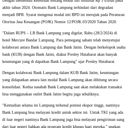
Dengan memenuhi ketentuan tentang modal inti minimal Rp 3 triliun pada
akhir tahun 2024. Otomatis Bank Lampung terhindari dari degradasi
menjadi BPR. Syarat mengenai modal inti BPD ini merujuk pada Peraturan
Otoritas Jasa Keuangan (POJK) Nomor 12/POJK.03/2020 Tahun 2020.
“Dalam RUPS – LB Bank Lampung yang digelar, Rabu (28/2/2024) di
hotel Mercure Bandar Lampung. Para pemegang saham telah menyetujui
kolaborasi antara Bank Lampung dan Bank Jatim. Dengan berkelopok usaha
bank (KUB) dengan Bank Jatim, diakui Presley Hutabarat akan banyak
keuntungan yang di dapatkan Bank Lampung” ujar Presley Hutabarat.
Dengan kolaborasi Bank Lampung dalam KUB Bank Jatim, keuntungan
yang didapatkan antara lain modal Bank Lampung akan dihitung secara
konsolidasi. Kedua nasabah Bank Lampung saat akan melakukan transaksi
bisa menggunakan outlet Bank Jatim begitu juga sebaliknya.
“Kemudian selama ini Lampung terkenal potensi ekspor tinggi, nantinya
Bank Lampung bisa melayani kredit untuk sektor ini. Untuk TKI yang ada
di luar negeri nantinya Bank Lampung juga bisa melayani pengiriman uang
dari luar negeri bahkan ada program kredit khusus bagi mereka,” ungkap