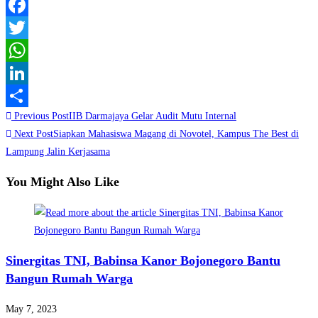
Facebook
Twitter
WhatsApp
LinkedIn
Read
Previous Post
IIB Darmajaya Gelar Audit Mutu Internal
Share
more
Next Post
Siapkan Mahasiswa Magang di Novotel, Kampus The Best di
Lampung Jalin Kerjasama
articles
You Might Also Like
Sinergitas TNI, Babinsa Kanor Bojonegoro Bantu
Bangun Rumah Warga
May 7, 2023