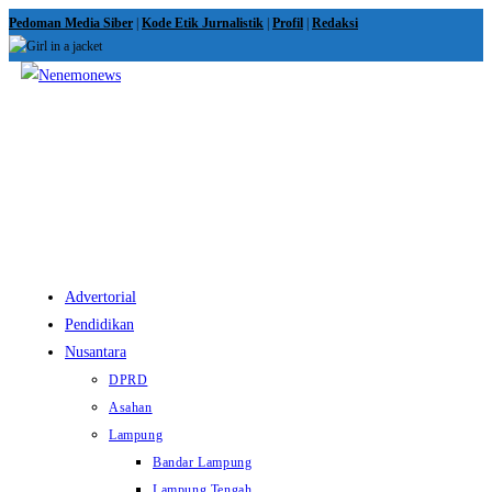
Skip
Pedoman Media Siber
|
Kode Etik Jurnalistik
|
Profil
|
Redaksi
to
content
View
website
Menu
Advertorial
Pendidikan
Nusantara
DPRD
Asahan
Lampung
Bandar Lampung
Lampung Tengah