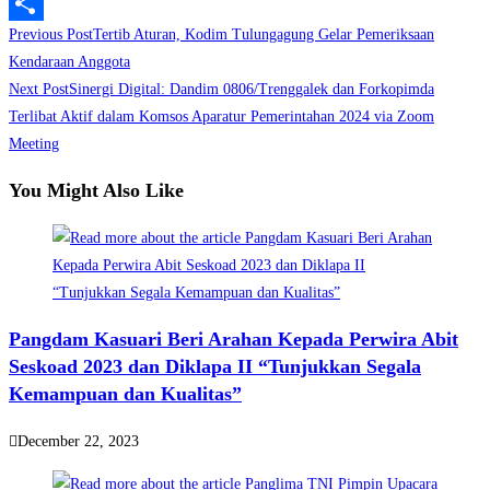
LinkedIn
Read
Previous Post
Tertib Aturan, Kodim Tulungagung Gelar Pemeriksaan
Share
more
Kendaraan Anggota
Next Post
Sinergi Digital: Dandim 0806/Trenggalek dan Forkopimda
articles
Terlibat Aktif dalam Komsos Aparatur Pemerintahan 2024 via Zoom
Meeting
You Might Also Like
Pangdam Kasuari Beri Arahan Kepada Perwira Abit
Seskoad 2023 dan Diklapa II “Tunjukkan Segala
Kemampuan dan Kualitas”
December 22, 2023