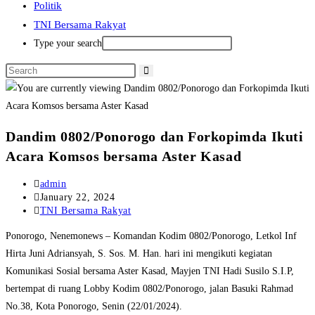
Politik
TNI Bersama Rakyat
Type your search
Dandim 0802/Ponorogo dan Forkopimda Ikuti
Acara Komsos bersama Aster Kasad
Post
admin
author:
Post
January 22, 2024
published:
Post
TNI Bersama Rakyat
category:
Ponorogo, Nenemonews – Komandan Kodim 0802/Ponorogo, Letkol Inf
Hirta Juni Adriansyah, S. Sos. M. Han. hari ini mengikuti kegiatan
Komunikasi Sosial bersama Aster Kasad, Mayjen TNI Hadi Susilo S.I.P,
bertempat di ruang Lobby Kodim 0802/Ponorogo, jalan Basuki Rahmad
No.38, Kota Ponorogo, Senin (22/01/2024).