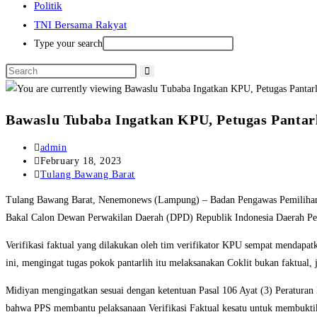
Politik
TNI Bersama Rakyat
Type your search
Bawaslu Tubaba Ingatkan KPU, Petugas Pantarl
Post
admin
author:
Post
February 18, 2023
published:
Post
Tulang Bawang Barat
category:
Tulang Bawang Barat, Nenemonews (Lampung) – Badan Pengawas Pemilihan 
Bakal Calon Dewan Perwakilan Daerah (DPD) Republik Indonesia Daerah Pe
Verifikasi faktual yang dilakukan oleh tim verifikator KPU sempat mendapatk
ini, mengingat tugas pokok pantarlih itu melaksanakan Coklit bukan faktual,
Midiyan mengingatkan sesuai dengan ketentuan Pasal 106 Ayat (3) Peratu
bahwa PPS membantu pelaksanaan Verifikasi Faktual kesatu untuk membukti