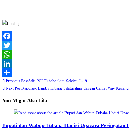
Facebook
Twitter
WhatsApp
LinkedIn
Read
Previous Post
Atlit PCI Tubaba ikuti Seleksi U-19
Share
more
Next Post
Kapolsek Lambu Kibang Silaturahmi dengan Camat Way Kenang
articles
You Might Also Like
Bupati dan Wabup Tubaba Hadiri Upacara Peringatan 