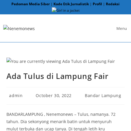
Skip
Pedoman Media Siber
|
Kode Etik Jurnalistik
|
Profil
|
Redaksi
to
content
Menu
Ada Tulus di Lampung Fair
Post
Post
Post
admin
October 30, 2022
Bandar Lampung
author:
published:
category:
BANDARLAMPUNG , Nenemonews – Tulus, namanya. 72
tahun. Dia sekonyong menarik batin untuk menyuruh
mulut terbuka dan ucap tanya. Di tengah letih kru