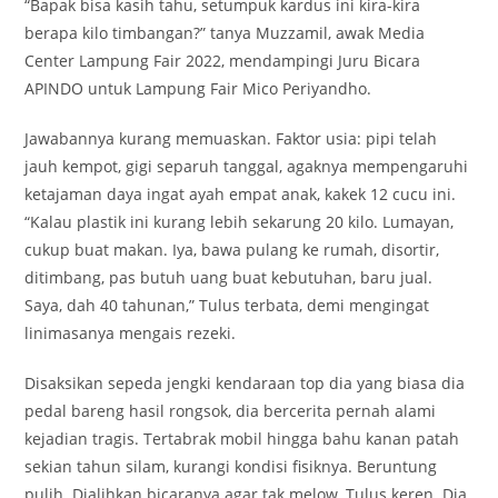
“Bapak bisa kasih tahu, setumpuk kardus ini kira-kira
berapa kilo timbangan?” tanya Muzzamil, awak Media
Center Lampung Fair 2022, mendampingi Juru Bicara
APINDO untuk Lampung Fair Mico Periyandho.
Jawabannya kurang memuaskan. Faktor usia: pipi telah
jauh kempot, gigi separuh tanggal, agaknya mempengaruhi
ketajaman daya ingat ayah empat anak, kakek 12 cucu ini.
“Kalau plastik ini kurang lebih sekarung 20 kilo. Lumayan,
cukup buat makan. Iya, bawa pulang ke rumah, disortir,
ditimbang, pas butuh uang buat kebutuhan, baru jual.
Saya, dah 40 tahunan,” Tulus terbata, demi mengingat
linimasanya mengais rezeki.
Disaksikan sepeda jengki kendaraan top dia yang biasa dia
pedal bareng hasil rongsok, dia bercerita pernah alami
kejadian tragis. Tertabrak mobil hingga bahu kanan patah
sekian tahun silam, kurangi kondisi fisiknya. Beruntung
pulih. Dialihkan bicaranya agar tak melow, Tulus keren. Dia