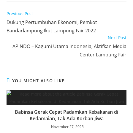
c
itt
at
k
ar
e
er
s
e
e
Read
Previous Post
more
b
A
dI
Dukung Pertumbuhan Ekonomi, Pemkot
articles
Bandarlampung Ikut Lampung Fair 2022
o
p
n
Next Post
o
p
APINDO – Kagumi Utama Indonesia, Aktifkan Media
k
Center Lampung Fair
YOU MIGHT ALSO LIKE
Babinsa Gerak Cepat Padamkan Kebakaran di
Kedamaian, Tak Ada Korban Jiwa
November 27, 2025